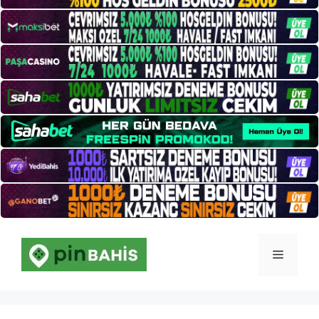
İçeriğe
atla
Menü