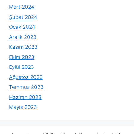
Mart 2024
Şubat 2024
Ocak 2024
Aralık 2023
Kasım 2023
Ekim 2023
Eylül 2023
Ağustos 2023
Temmuz 2023
Haziran 2023
Mayıs 2023