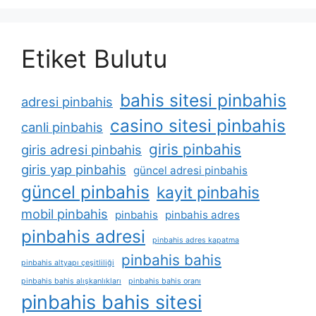
Etiket Bulutu
bahis sitesi pinbahis
adresi pinbahis
casino sitesi pinbahis
canli pinbahis
giris pinbahis
giris adresi pinbahis
giris yap pinbahis
güncel adresi pinbahis
güncel pinbahis
kayit pinbahis
mobil pinbahis
pinbahis
pinbahis adres
pinbahis adresi
pinbahis adres kapatma
pinbahis bahis
pinbahis altyapı çeşitliliği
pinbahis bahis alışkanlıkları
pinbahis bahis oranı
pinbahis bahis sitesi