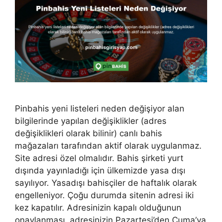
Pinbahis yeni listeleri neden değişiyor alan
bilgilerinde yapılan değişiklikler (adres
değişiklikleri olarak bilinir) canlı bahis
mağazaları tarafından aktif olarak uygulanmaz.
Site adresi özel olmalıdır. Bahis şirketi yurt
dışında yayınladığı için ülkemizde yasa dışı
sayılıyor. Yasadışı bahisçiler de haftalık olarak
engelleniyor. Çoğu durumda sitenin adresi iki
kez kapatılır. Adresinizin kapalı olduğunun
onaylanması, adresinizin Pazartesi’den Cuma’ya