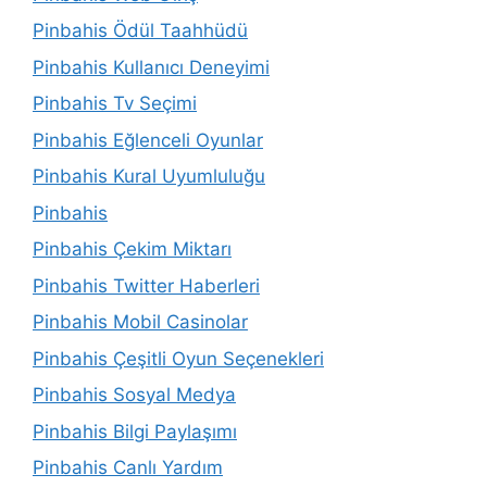
Pinbahis Ödül Taahhüdü
Pinbahis Kullanıcı Deneyimi
Pinbahis Tv Seçimi
Pinbahis Eğlenceli Oyunlar
Pinbahis Kural Uyumluluğu
Pinbahis
Pinbahis Çekim Miktarı
Pinbahis Twitter Haberleri
Pinbahis Mobil Casinolar
Pinbahis Çeşitli Oyun Seçenekleri
Pinbahis Sosyal Medya
Pinbahis Bilgi Paylaşımı
Pinbahis Canlı Yardım