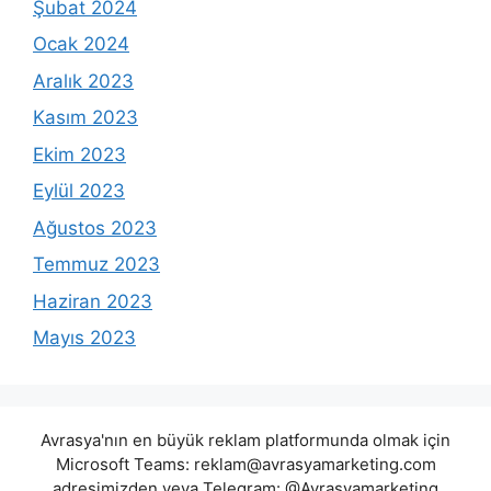
Şubat 2024
Ocak 2024
Aralık 2023
Kasım 2023
Ekim 2023
Eylül 2023
Ağustos 2023
Temmuz 2023
Haziran 2023
Mayıs 2023
Avrasya'nın en büyük reklam platformunda olmak için
Microsoft Teams:
reklam@avrasyamarketing.com
adresimizden veya Telegram: @Avrasyamarketing