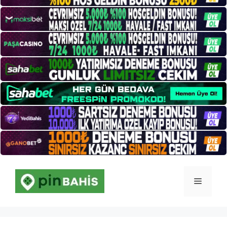
İçeriğe
atla
Menü