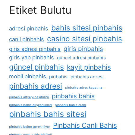
Etiket Bulutu
bahis sitesi pinbahis
adresi pinbahis
casino sitesi pinbahis
canli pinbahis
giris pinbahis
giris adresi pinbahis
giris yap pinbahis
güncel adresi pinbahis
güncel pinbahis
kayit pinbahis
mobil pinbahis
pinbahis
pinbahis adres
pinbahis adresi
pinbahis adres kapatma
pinbahis bahis
pinbahis altyapı çeşitliliği
pinbahis bahis alışkanlıkları
pinbahis bahis oranı
pinbahis bahis sitesi
Pinbahis Canlı Bahis
pinbahis belge gerekmiyor
pinbahis canlı bahis bölümü