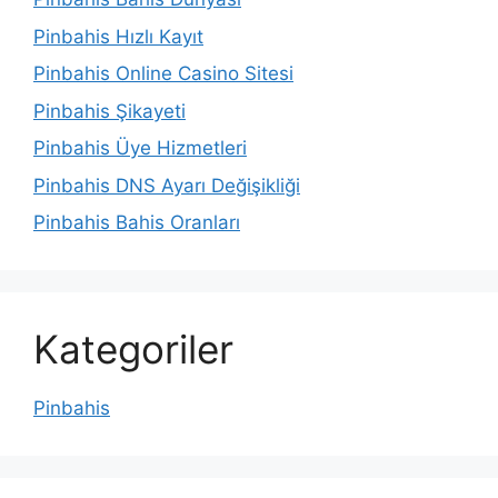
Pinbahis Hızlı Kayıt
Pinbahis Online Casino Sitesi
Pinbahis Şikayeti
Pinbahis Üye Hizmetleri
Pinbahis DNS Ayarı Değişikliği
Pinbahis Bahis Oranları
Kategoriler
Pinbahis