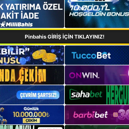
Pinbahis GİRİŞ İÇİN TIKLAYINIZ!