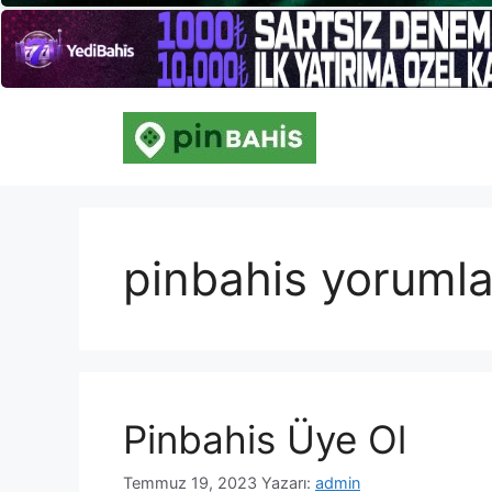
İçeriğe
atla
pinbahis yorumla
Pinbahis Üye Ol
Temmuz 19, 2023
Yazarı:
admin