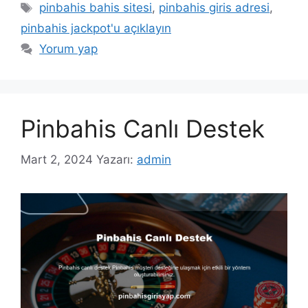
Etiketler
pinbahis bahis sitesi
,
pinbahis giris adresi
,
pinbahis jackpot'u açıklayın
Yorum yap
Pinbahis Canlı Destek
Mart 2, 2024
Yazarı:
admin