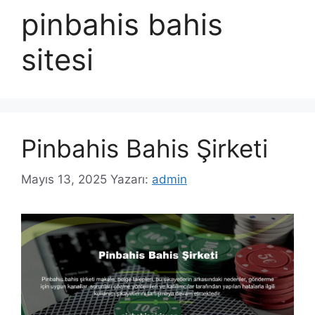
pinbahis bahis
sitesi
Pinbahis Bahis Şirketi
Mayıs 13, 2025
Yazarı:
admin