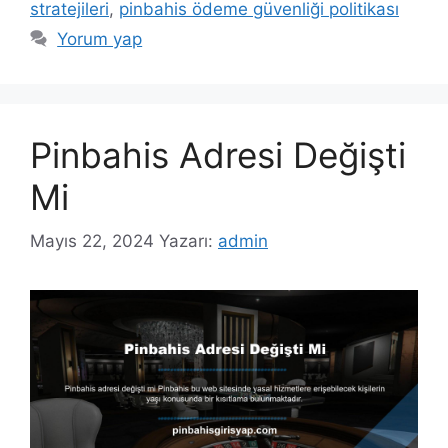
stratejileri
,
pinbahis ödeme güvenliği politikası
Yorum yap
Pinbahis Adresi Değişti
Mi
Mayıs 22, 2024
Yazarı:
admin