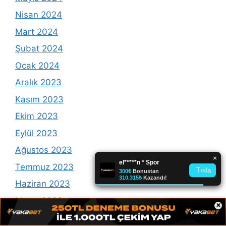
Nisan 2024
Mart 2024
Şubat 2024
Ocak 2024
Aralık 2023
Kasım 2023
Ekim 2023
Eylül 2023
Ağustos 2023
Temmuz 2023
Haziran 2023
Mayıs 2023
×