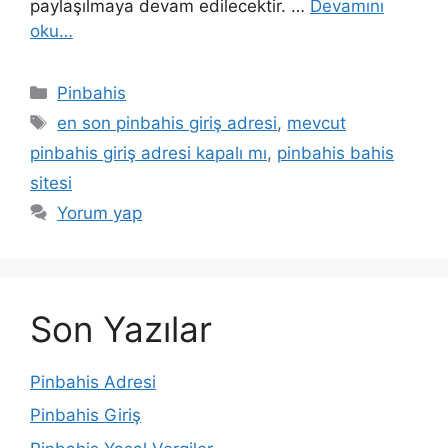
paylaşılmaya devam edilecektir. …
Devamını
oku…
Kategoriler
Pinbahis
Etiketler
en son pinbahis giriş adresi
,
mevcut
pinbahis giriş adresi kapalı mı
,
pinbahis bahis
sitesi
Yorum yap
Son Yazılar
Pinbahis Adresi
Pinbahis Giriş