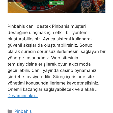
Pinbahis canlı destek Pinbahis müşteri
desteğine ulaşmak için etkili bir yöntem
oluşturabilirsiniz. Ayrıca sistemi kullanarak
güvenli akışlar da oluşturabilirsiniz. Sonuç
olarak sürecin sorunsuz ilerlemesini sağlayan bir
yönerge tasarladınız. Web sitesinin
temizleyicisine erişilerek oyun akıcı moda
geçirilebilir. Canlı yayında casino oynamanız
şiddetle tavsiye edilir. Süreç içerisinde site
yönetimi konusunda ilerleme kaydetmelisiniz.
Önemli kazançlar sağlayabilecek ve alakalı …
Devamını oku…
Kategoriler
Pinbahis