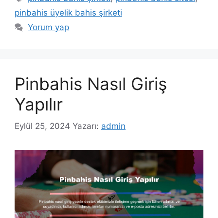
pinbahis üyelik bahis şirketi
Yorum yap
Pinbahis Nasıl Giriş
Yapılır
Eylül 25, 2024
Yazarı:
admin