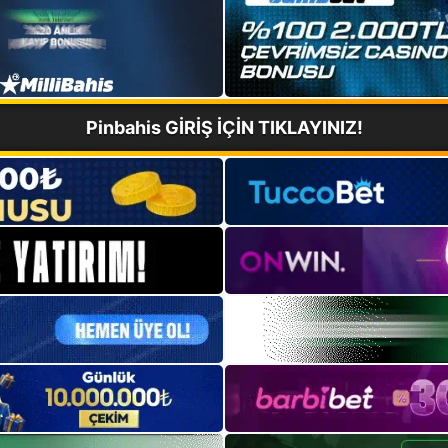
Pinbahis GİRİŞ İÇİN TIKLAYINIZ!