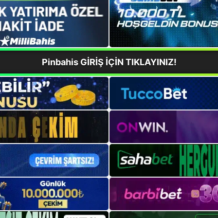
Pinbahis GİRİŞ İÇİN TIKLAYINIZ!