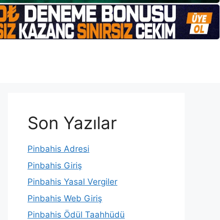
Son Yazılar
Pinbahis Adresi
Pinbahis Giriş
Pinbahis Yasal Vergiler
Pinbahis Web Giriş
Pinbahis Ödül Taahhüdü