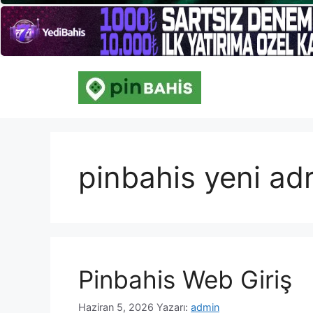
İçeriğe
atla
pinbahis yeni adr
Pinbahis Web Giriş
Haziran 5, 2026
Yazarı:
admin