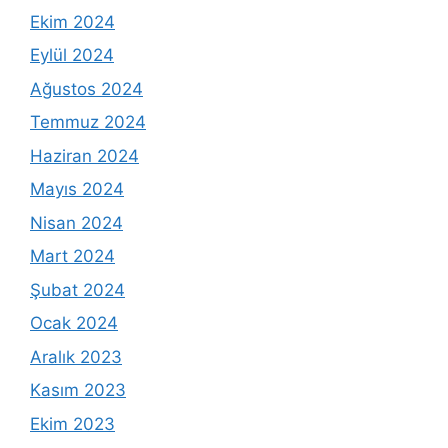
Ekim 2024
Eylül 2024
Ağustos 2024
Temmuz 2024
Haziran 2024
Mayıs 2024
Nisan 2024
Mart 2024
Şubat 2024
Ocak 2024
Aralık 2023
Kasım 2023
Ekim 2023