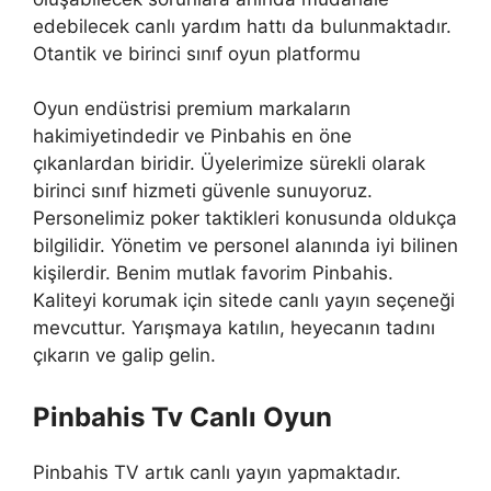
edebilecek canlı yardım hattı da bulunmaktadır.
Otantik ve birinci sınıf oyun platformu
Oyun endüstrisi premium markaların
hakimiyetindedir ve Pinbahis en öne
çıkanlardan biridir. Üyelerimize sürekli olarak
birinci sınıf hizmeti güvenle sunuyoruz.
Personelimiz poker taktikleri konusunda oldukça
bilgilidir. Yönetim ve personel alanında iyi bilinen
kişilerdir. Benim mutlak favorim Pinbahis.
Kaliteyi korumak için sitede canlı yayın seçeneği
mevcuttur. Yarışmaya katılın, heyecanın tadını
çıkarın ve galip gelin.
Pinbahis Tv Canlı Oyun
Pinbahis TV artık canlı yayın yapmaktadır.