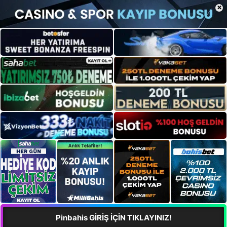
×
Pinbahis GİRİŞ İÇİN TIKLAYINIZ!