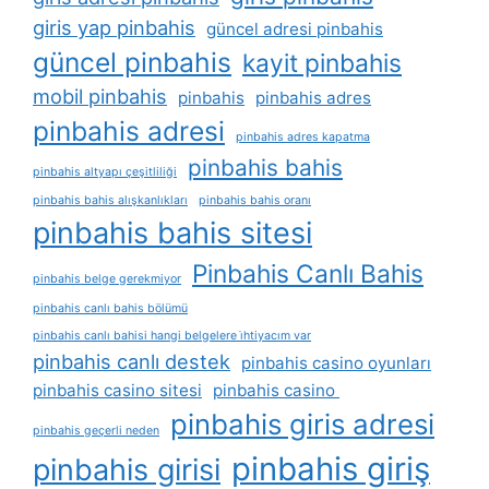
giris yap pinbahis
güncel adresi pinbahis
güncel pinbahis
kayit pinbahis
mobil pinbahis
pinbahis
pinbahis adres
pinbahis adresi
pinbahis adres kapatma
pinbahis bahis
pinbahis altyapı çeşitliliği
pinbahis bahis alışkanlıkları
pinbahis bahis oranı
pinbahis bahis sitesi
Pinbahis Canlı Bahis
pinbahis belge gerekmiyor
pinbahis canlı bahis bölümü
pinbahis canlı bahisi hangi belgelere i̇htiyacım var
pinbahis canlı destek
pinbahis casino oyunları
pinbahis casino sitesi
pinbahis casino
pinbahis giris adresi
pinbahis geçerli neden
pinbahis giriş
pinbahis girisi