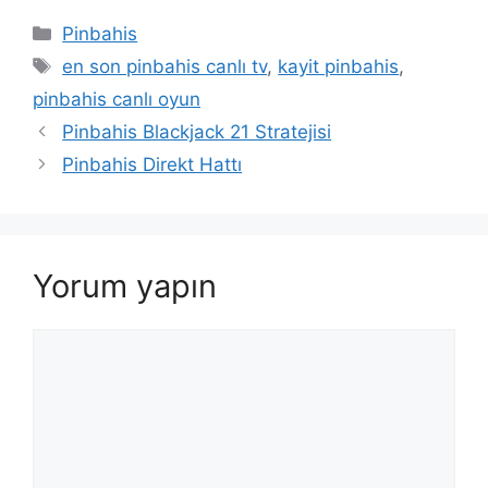
Kategoriler
Pinbahis
Etiketler
en son pinbahis canlı tv
,
kayit pinbahis
,
pinbahis canlı oyun
Pinbahis Blackjack 21 Stratejisi
Pinbahis Direkt Hattı
Yorum yapın
Yorum