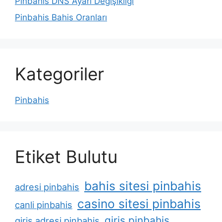
Pinbahis DNS Ayarı Değişikliği
Pinbahis Bahis Oranları
Kategoriler
Pinbahis
Etiket Bulutu
bahis sitesi pinbahis
adresi pinbahis
casino sitesi pinbahis
canli pinbahis
giris pinbahis
giris adresi pinbahis