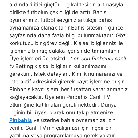
ardındaki itici güçtür. Lig kalitesinin artmasıyla
birlikte futbolun çekiciliği de arttı. Bahis
oyunlarımız, futbol sevginiz arttıkça bahis
oynamanıza olanak tanır Bahis sitesinin güncel
sayfasında daha fazla bilgi bulunmaktadır. Göz
korkutucu bir görev değil. Kişisel bilgileriniz ile
işleminiz birkaç dakika içerisinde tamamlanır.
Üye işlemleri ücretsizdir. ‘
en son Pinbahis canlı
tv
Betting kişisel bilgilerin kullanılmasını
gerektirir. İstek detayları. Kimlik numaranızı ve
interaktif adresinizi girerek kayıt işlemine erişin.
Pinbahis kayıt işlemi her fırsattan yararlanmanızı
sağlayacaktır. Üyelerin Pinbahis Canlı TV
etkinliğine katılmaları gerekmektedir. Dünya
Liginin bir üyesi olarak onu takip etmenize
Pinbahis
ve üzerine bahis oynamanıza izin
verilir. Canlı TV’nin çalışması için hiçbir ek
yazılıma veya programlamaya gerek yoktur.