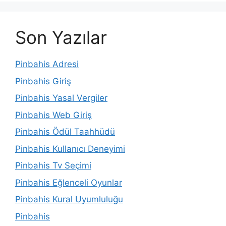
Son Yazılar
Pinbahis Adresi
Pinbahis Giriş
Pinbahis Yasal Vergiler
Pinbahis Web Giriş
Pinbahis Ödül Taahhüdü
Pinbahis Kullanıcı Deneyimi
Pinbahis Tv Seçimi
Pinbahis Eğlenceli Oyunlar
Pinbahis Kural Uyumluluğu
Pinbahis