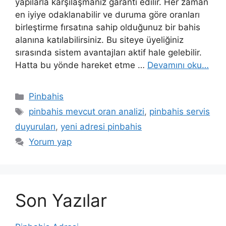
yapılarla karşılaşmanız garanti edilir. Her zaman
en iyiye odaklanabilir ve duruma göre oranları
birleştirme fırsatına sahip olduğunuz bir bahis
alanına katılabilirsiniz. Bu siteye üyeliğiniz
sırasında sistem avantajları aktif hale gelebilir.
Hatta bu yönde hareket etme …
Devamını oku…
Kategoriler
Pinbahis
Etiketler
pinbahis mevcut oran analizi
,
pinbahis servis
duyuruları
,
yeni adresi pinbahis
Yorum yap
Son Yazılar