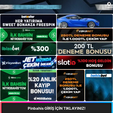
×
Pinbahis GİRİŞ İÇİN TIKLAYINIZ!