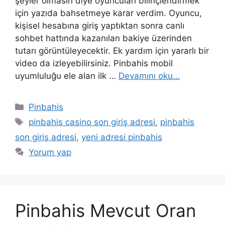
şeyler olmasın diye oyuncuları bilinçlendirmek
için yazıda bahsetmeye karar verdim. Oyuncu,
kişisel hesabına giriş yaptıktan sonra canlı
sohbet hattında kazanılan bakiye üzerinden
tutarı görüntüleyecektir. Ek yardım için yararlı bir
video da izleyebilirsiniz. Pinbahis mobil
uyumluluğu ele alan ilk …
Devamını oku…
Kategoriler
Pinbahis
Etiketler
pinbahis casino son giriş adresi
,
pinbahis
son giriş adresi
,
yeni adresi pinbahis
Yorum yap
Pinbahis Mevcut Oran