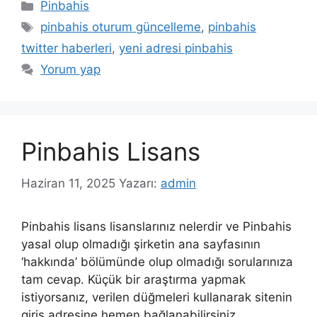
Kategoriler
Pinbahis
Etiketler
pinbahis oturum güncelleme
,
pinbahis
twitter haberleri
,
yeni adresi pinbahis
Yorum yap
Pinbahis Lisans
Haziran 11, 2025
Yazarı:
admin
Pinbahis lisans lisanslarınız nelerdir ve Pinbahis
yasal olup olmadığı şirketin ana sayfasının
‘hakkında’ bölümünde olup olmadığı sorularınıza
tam cevap. Küçük bir araştırma yapmak
istiyorsanız, verilen düğmeleri kullanarak sitenin
giriş adresine hemen bağlanabilirsiniz.