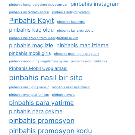
pinbahis instagram
pinbahis hangi belgelere i̇htiyacım var
pinbahis instagram adresi
pinbahis i̇letişim yöntemi
Pinbahis Kayıt
pinbahis kazanma
pinbahis kaç oldu
pinbahis kullanıcı dostu
pinbahis kullanıcı şifremi değiştirebilir miyim
pinbahis maç izle
pinbahis maç izleme
pinbahis mobil giriş
pinbahis mobil giriş programı
pinbahis mobil giriş uygulaması oyunu
pinbahis mobil kullanıcı
Pinbahis Mobil Uygulaması
pinbahis nasil bir site
pinbahis nasıl giriş yapılır
pinbahis nasıl üye olunur
pinbahis oyun platformları
pinbahis oyunu
pinbahis para yatirma
pinbahis para çekme
pinbahis promosyon
pinbahis promosyon kodu