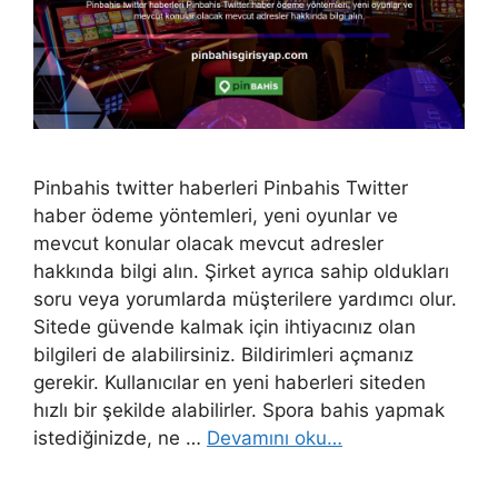
Pinbahis twitter haberleri Pinbahis Twitter
haber ödeme yöntemleri, yeni oyunlar ve
mevcut konular olacak mevcut adresler
hakkında bilgi alın. Şirket ayrıca sahip oldukları
soru veya yorumlarda müşterilere yardımcı olur.
Sitede güvende kalmak için ihtiyacınız olan
bilgileri de alabilirsiniz. Bildirimleri açmanız
gerekir. Kullanıcılar en yeni haberleri siteden
hızlı bir şekilde alabilirler. Spora bahis yapmak
istediğinizde, ne …
Devamını oku…