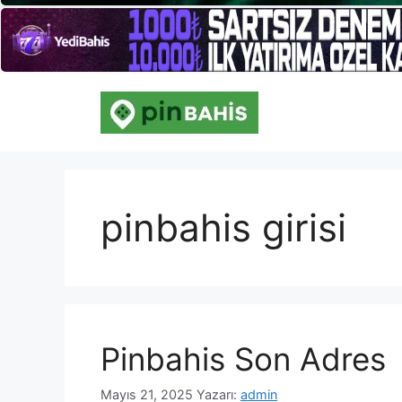
İçeriğe
atla
pinbahis girisi
Pinbahis Son Adres
Mayıs 21, 2025
Yazarı:
admin