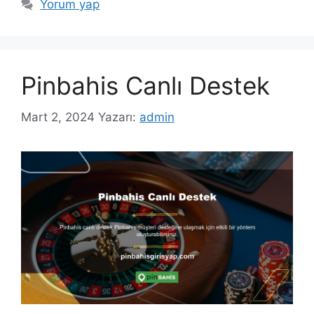
Yorum yap
Pinbahis Canlı Destek
Mart 2, 2024
Yazarı:
admin