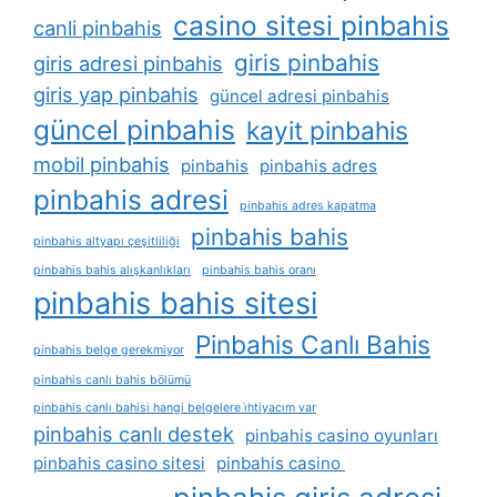
casino sitesi pinbahis
canli pinbahis
giris pinbahis
giris adresi pinbahis
giris yap pinbahis
güncel adresi pinbahis
güncel pinbahis
kayit pinbahis
mobil pinbahis
pinbahis
pinbahis adres
pinbahis adresi
pinbahis adres kapatma
pinbahis bahis
pinbahis altyapı çeşitliliği
pinbahis bahis alışkanlıkları
pinbahis bahis oranı
pinbahis bahis sitesi
Pinbahis Canlı Bahis
pinbahis belge gerekmiyor
pinbahis canlı bahis bölümü
pinbahis canlı bahisi hangi belgelere i̇htiyacım var
pinbahis canlı destek
pinbahis casino oyunları
pinbahis casino sitesi
pinbahis casino