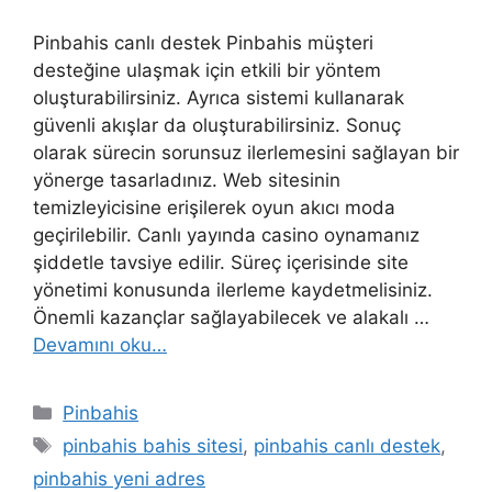
Pinbahis canlı destek Pinbahis müşteri
desteğine ulaşmak için etkili bir yöntem
oluşturabilirsiniz. Ayrıca sistemi kullanarak
güvenli akışlar da oluşturabilirsiniz. Sonuç
olarak sürecin sorunsuz ilerlemesini sağlayan bir
yönerge tasarladınız. Web sitesinin
temizleyicisine erişilerek oyun akıcı moda
geçirilebilir. Canlı yayında casino oynamanız
şiddetle tavsiye edilir. Süreç içerisinde site
yönetimi konusunda ilerleme kaydetmelisiniz.
Önemli kazançlar sağlayabilecek ve alakalı …
Devamını oku…
Kategoriler
Pinbahis
Etiketler
pinbahis bahis sitesi
,
pinbahis canlı destek
,
pinbahis yeni adres