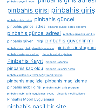
pinbahis giris adresi
pinbahis geçerli neden
pinbahis giriş
pinbahis girisi
pinbahis güncel
pinbahis giriş buton
pinbahis güncel adres
pinbahis güncel adres bildirimi
pinbahis güncel adresi
pinbahis güvenilir kuruluş
pinbahis güvenlir mi
pinbahis güvenilirliği
pinbahis instagram
pinbahis hangi belgelere i̇htiyacım var
pinbahis instagram adresi
pinbahis i̇letişim yöntemi
Pinbahis Kayıt
pinbahis kazanma
pinbahis kaç oldu
pinbahis kullanıcı dostu
pinbahis kullanıcı şifremi değiştirebilir miyim
pinbahis maç izle
pinbahis maç izleme
pinbahis mobil giriş
pinbahis mobil giriş programı
pinbahis mobil giriş uygulaması oyunu
pinbahis mobil kullanıcı
Pinbahis Mobil Uygulaması
pinbahis nasil bir site