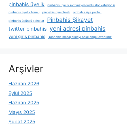
pinbahis üyelik
pinbahis üyelik aktivasyon kodu slot kategorisi
pinbahis üyelik formu
pinbahis üye olmak
pinbahis üye portalı
Pinbahis Şikayet
pinbahis üçüncü şahıslar
yeni adresi pinbahis
twitter pinbahis
yeni giris pinbahis
pinbahis mesaj almayı nasıl engelleyebiliriz
Arşivler
Haziran 2026
Eylül 2025
Haziran 2025
Mayıs 2025
Şubat 2025