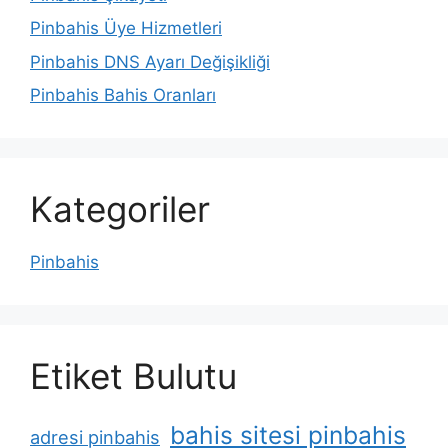
Pinbahis Üye Hizmetleri
Pinbahis DNS Ayarı Değişikliği
Pinbahis Bahis Oranları
Kategoriler
Pinbahis
Etiket Bulutu
bahis sitesi pinbahis
adresi pinbahis