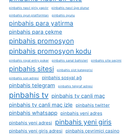
pinbahis nasıl giriş yapılır
pinbahis nasıl üye olunur
pinbahis oyun platformları
pinbahis oyunu
pinbahis para yatirma
pinbahis para çekme
pinbahis promosyon
pinbahis promosyon kodu
pinbahis royal entry poker
pinbahis sanal bahisleri
pinbahis site seçimi
pinbahis sitesi
pinbahis slot kategorisi
pinbahis sosyal ağ
pinbahis son adresi
pinbahis telegram
pinbahis telgraf adresi
pinbahis tv
pinbahis tv canli maç
pinbahis tv canli maç izle
pinbahis twitter
pinbahis whatsapp
pinbahis yeni adres
pinbahis yeni giris
pinbahis yeni adresi
pinbahis yeni giriş adresi
pinbahis çevrimiçi casino