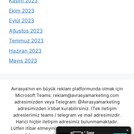
Kasım 2023
Ekim 2023
Eylül 2023
Ağustos 2023
Temmuz 2023
Haziran 2023
Mayıs 2023
Avrasya'nın en büyük reklam platformunda olmak için
Microsoft Teams:
reklam@avrasyamarketing.com
adresimizden veya Telegram: @Avrasyamarketing
adresimizden irtibat kurabilirsiniz. (Tek iletişim
adreslerimiz teams / telegram ve mail adresimizdir.
Harici hiçbir iletişim adresimiz bulunmamaktadır.
Lütfen itibar etmeyiniz.) Türkiye yasalarına göre 7258