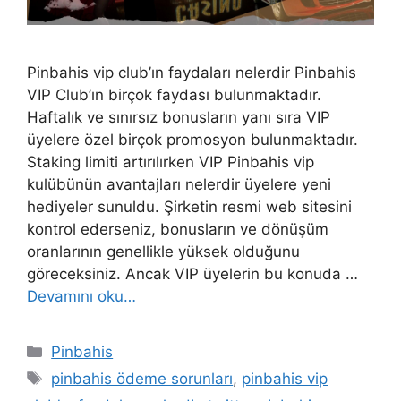
Pinbahis vip club’ın faydaları nelerdir Pinbahis
VIP Club’ın birçok faydası bulunmaktadır.
Haftalık ve sınırsız bonusların yanı sıra VIP
üyelere özel birçok promosyon bulunmaktadır.
Staking limiti artırılırken VIP Pinbahis vip
kulübünün avantajları nelerdir üyelere yeni
hediyeler sunuldu. Şirketin resmi web sitesini
kontrol ederseniz, bonusların ve dönüşüm
oranlarının genellikle yüksek olduğunu
göreceksiniz. Ancak VIP üyelerin bu konuda …
Devamını oku…
Kategoriler
Pinbahis
Etiketler
pinbahis ödeme sorunları
,
pinbahis vip