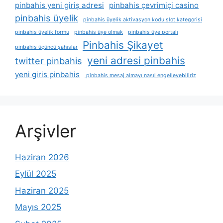
pinbahis yeni giriş adresi
pinbahis çevrimiçi casino
pinbahis üyelik
pinbahis üyelik aktivasyon kodu slot kategorisi
pinbahis üyelik formu
pinbahis üye olmak
pinbahis üye portalı
Pinbahis Şikayet
pinbahis üçüncü şahıslar
yeni adresi pinbahis
twitter pinbahis
yeni giris pinbahis
pinbahis mesaj almayı nasıl engelleyebiliriz
Arşivler
Haziran 2026
Eylül 2025
Haziran 2025
Mayıs 2025