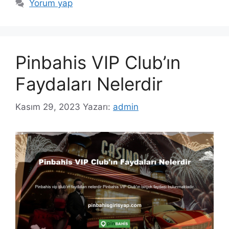
Yorum yap
Pinbahis VIP Club’ın
Faydaları Nelerdir
Kasım 29, 2023
Yazarı:
admin