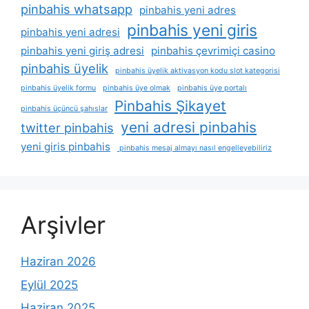
pinbahis whatsapp
pinbahis yeni adres
pinbahis yeni giris
pinbahis yeni adresi
pinbahis yeni giriş adresi
pinbahis çevrimiçi casino
pinbahis üyelik
pinbahis üyelik aktivasyon kodu slot kategorisi
pinbahis üyelik formu
pinbahis üye olmak
pinbahis üye portalı
Pinbahis Şikayet
pinbahis üçüncü şahıslar
yeni adresi pinbahis
twitter pinbahis
yeni giris pinbahis
pinbahis mesaj almayı nasıl engelleyebiliriz
Arşivler
Haziran 2026
Eylül 2025
Haziran 2025