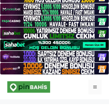
İçeriğe
atla
Menü