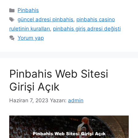
Kategoriler
Pinbahis
Etiketler
güncel adresi pinbahis
,
pinbahis casino
ruletinin kuralları
,
pinbahis giriş adresi değişti
Yorum yap
Pinbahis Web Sitesi
Girişi Açık
Haziran 7, 2023
Yazarı:
admin