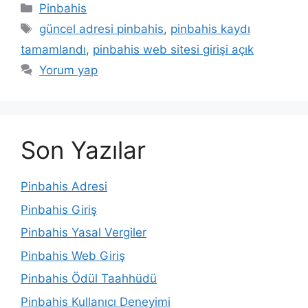
Kategoriler
Pinbahis
Etiketler
güncel adresi pinbahis
,
pinbahis kaydı
tamamlandı
,
pinbahis web sitesi girişi açık
Yorum yap
Son Yazılar
Pinbahis Adresi
Pinbahis Giriş
Pinbahis Yasal Vergiler
Pinbahis Web Giriş
Pinbahis Ödül Taahhüdü
Pinbahis Kullanıcı Deneyimi