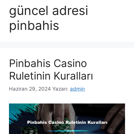
güncel adresi
pinbahis
Pinbahis Casino
Ruletinin Kuralları
Haziran 29, 2024
Yazarı:
admin