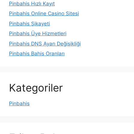
Pinbahis Hızlı Kayıt
Pinbahis Online Casino Sitesi
Pinbahis Şikayeti
Pinbahis Üye Hizmetleri
Pinbahis DNS Ayarı Değişikliği
Pinbahis Bahis Oranları
Kategoriler
Pinbahis