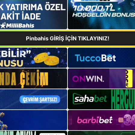
Pinbahis GİRİŞ İÇİN TIKLAYINIZ!