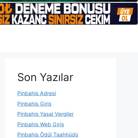
Son Yazılar
Pinbahis Adresi
Pinbahis Giriş
Pinbahis Yasal Vergiler
Pinbahis Web Giriş
Pinbahis Ödül Taahhüdü