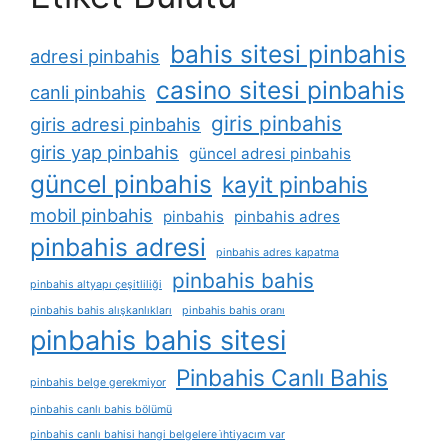
bahis sitesi pinbahis
adresi pinbahis
casino sitesi pinbahis
canli pinbahis
giris pinbahis
giris adresi pinbahis
giris yap pinbahis
güncel adresi pinbahis
güncel pinbahis
kayit pinbahis
mobil pinbahis
pinbahis
pinbahis adres
pinbahis adresi
pinbahis adres kapatma
pinbahis bahis
pinbahis altyapı çeşitliliği
pinbahis bahis alışkanlıkları
pinbahis bahis oranı
pinbahis bahis sitesi
Pinbahis Canlı Bahis
pinbahis belge gerekmiyor
pinbahis canlı bahis bölümü
pinbahis canlı bahisi hangi belgelere i̇htiyacım var