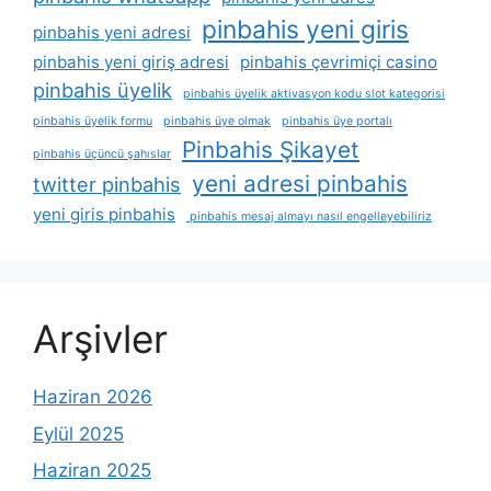
pinbahis yeni giris
pinbahis yeni adresi
pinbahis yeni giriş adresi
pinbahis çevrimiçi casino
pinbahis üyelik
pinbahis üyelik aktivasyon kodu slot kategorisi
pinbahis üyelik formu
pinbahis üye olmak
pinbahis üye portalı
Pinbahis Şikayet
pinbahis üçüncü şahıslar
yeni adresi pinbahis
twitter pinbahis
yeni giris pinbahis
pinbahis mesaj almayı nasıl engelleyebiliriz
Arşivler
Haziran 2026
Eylül 2025
Haziran 2025