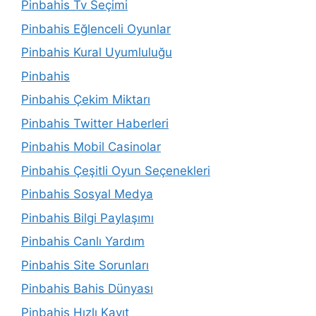
Pinbahis Tv Seçimi
Pinbahis Eğlenceli Oyunlar
Pinbahis Kural Uyumluluğu
Pinbahis
Pinbahis Çekim Miktarı
Pinbahis Twitter Haberleri
Pinbahis Mobil Casinolar
Pinbahis Çeşitli Oyun Seçenekleri
Pinbahis Sosyal Medya
Pinbahis Bilgi Paylaşımı
Pinbahis Canlı Yardım
Pinbahis Site Sorunları
Pinbahis Bahis Dünyası
Pinbahis Hızlı Kayıt