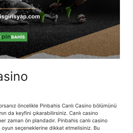
asino
orsanız öncelikle Pinbahis Canlı Casino bölümünü
ın da keyfini çıkarabilirsiniz. Canlı casino
 her zaman ön plandadır. Pinbahis canlı casino
oyun seçeneklerine dikkat etmelisiniz. Bu