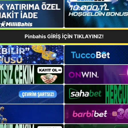
Pinbahis GİRİŞ İÇİN TIKLAYINIZ!