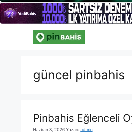
İçeriğe
atla
güncel pinbahis
Pinbahis Eğlenceli O
Haziran 3, 2026
Yazarı:
admin