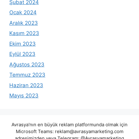
Şubat 2024
Ocak 2024
Aralık 2023
Kasım 2023
Ekim 2023
Eylül 2023
Ağustos 2023
Temmuz 2023
Haziran 2023
Mayıs 2023
Avrasya'nın en büyük reklam platformunda olmak için
Microsoft Teams:
reklam@avrasyamarketing.com
adresimizden veya Telegram: @Avrasyamarketing