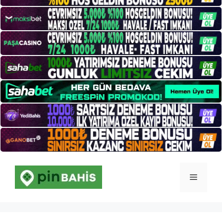
İçeriğe
atla
Menü