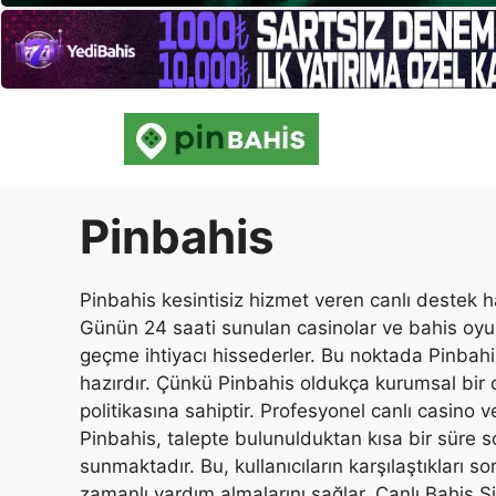
İçeriğe
atla
Pinbahis
Pinbahis kesintisiz hizmet veren canlı destek ha
Günün 24 saati sunulan casinolar ve bahis oyunl
geçme ihtiyacı hissederler. Bu noktada Pinbah
hazırdır. Çünkü Pinbahis oldukça kurumsal bir ca
politikasına sahiptir. Profesyonel canlı casino 
Pinbahis, talepte bulunulduktan kısa bir süre so
sunmaktadır. Bu, kullanıcıların karşılaştıkları
zamanlı yardım almalarını sağlar. Canlı Bahis Si