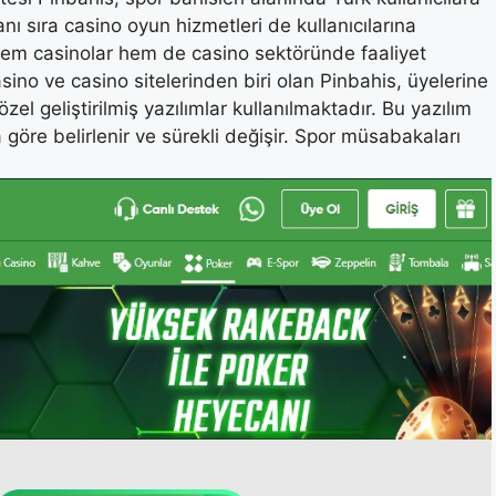
anı sıra casino oyun hizmetleri de kullanıcılarına
hem casinolar hem de casino sektöründe faaliyet
sino ve casino sitelerinden biri olan Pinbahis, üyelerine
el geliştirilmiş yazılımlar kullanılmaktadır. Bu yazılım
göre belirlenir ve sürekli değişir. Spor müsabakaları