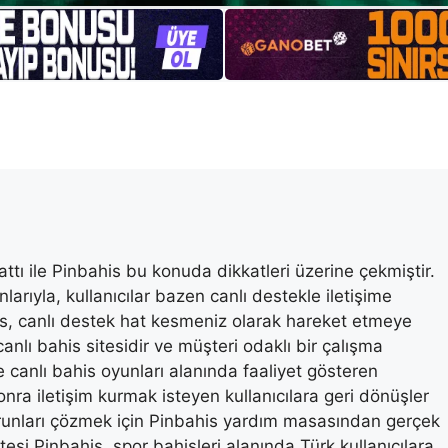
ttı ile Pinbahis bu konuda dikkatleri üzerine çekmiştir.
arıyla, kullanıcılar bazen canlı destekle iletişime
is, canlı destek hat kesmeniz olarak hareket etmeye
nlı bahis sitesidir ve müşteri odaklı bir çalışma
ve canlı bahis oyunları alanında faaliyet gösteren
nra iletişim kurmak isteyen kullanıcılara geri dönüşler
 sorunları çözmek için Pinbahis yardım masasından gerçek
tesi Pinbahis, spor bahisleri alanında Türk kullanıcılara