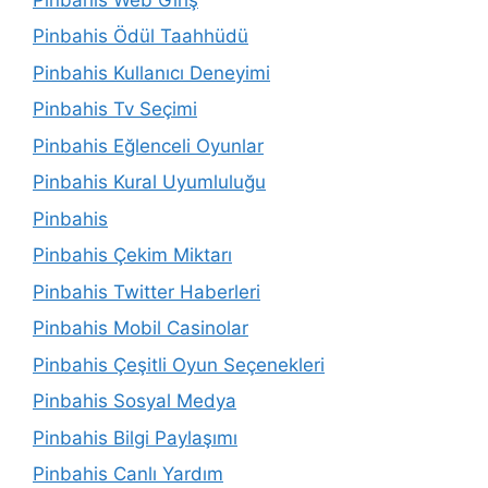
Pinbahis Ödül Taahhüdü
Pinbahis Kullanıcı Deneyimi
Pinbahis Tv Seçimi
Pinbahis Eğlenceli Oyunlar
Pinbahis Kural Uyumluluğu
Pinbahis
Pinbahis Çekim Miktarı
Pinbahis Twitter Haberleri
Pinbahis Mobil Casinolar
Pinbahis Çeşitli Oyun Seçenekleri
Pinbahis Sosyal Medya
Pinbahis Bilgi Paylaşımı
Pinbahis Canlı Yardım