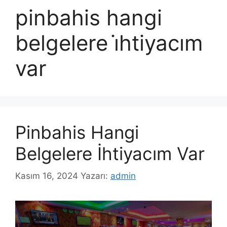
pinbahis hangi
belgelere i̇htiyacım
var
Pinbahis Hangi
Belgelere İhtiyacım Var
Kasım 16, 2024
Yazarı:
admin