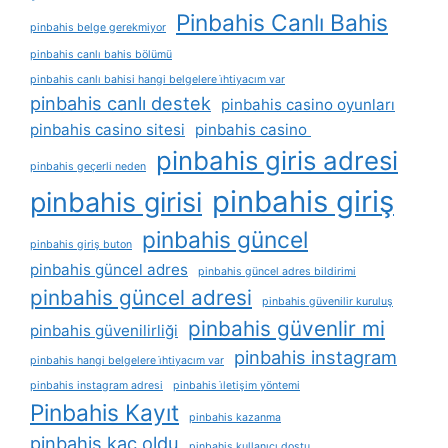
Pinbahis Canlı Bahis
pinbahis belge gerekmiyor
pinbahis canlı bahis bölümü
pinbahis canlı bahisi hangi belgelere i̇htiyacım var
pinbahis canlı destek
pinbahis casino oyunları
pinbahis casino sitesi
pinbahis casino
pinbahis giris adresi
pinbahis geçerli neden
pinbahis giriş
pinbahis girisi
pinbahis güncel
pinbahis giriş buton
pinbahis güncel adres
pinbahis güncel adres bildirimi
pinbahis güncel adresi
pinbahis güvenilir kuruluş
pinbahis güvenlir mi
pinbahis güvenilirliği
pinbahis instagram
pinbahis hangi belgelere i̇htiyacım var
pinbahis instagram adresi
pinbahis i̇letişim yöntemi
Pinbahis Kayıt
pinbahis kazanma
pinbahis kaç oldu
pinbahis kullanıcı dostu