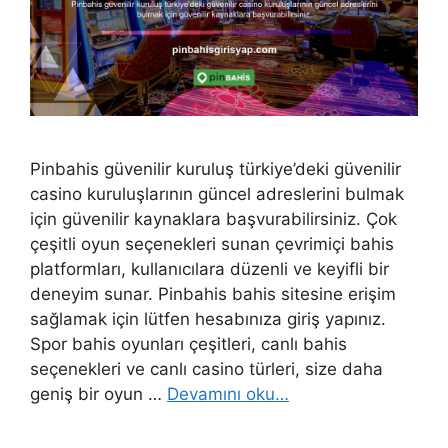
Pinbahis güvenilir kuruluş türkiye’deki güvenilir
casino kuruluşlarının güncel adreslerini bulmak
için güvenilir kaynaklara başvurabilirsiniz. Çok
çeşitli oyun seçenekleri sunan çevrimiçi bahis
platformları, kullanıcılara düzenli ve keyifli bir
deneyim sunar. Pinbahis bahis sitesine erişim
sağlamak için lütfen hesabınıza giriş yapınız.
Spor bahis oyunları çeşitleri, canlı bahis
seçenekleri ve canlı casino türleri, size daha
geniş bir oyun …
Devamını oku…