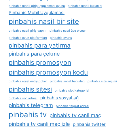
pinbahis mobil giriş uygulaması oyunu
pinbahis mobil kullanıcı
Pinbahis Mobil Uygulaması
pinbahis nasil bir site
pinbahis nasıl giriş yapılır
pinbahis nasıl üye olunur
pinbahis oyun platformları
pinbahis oyunu
pinbahis para yatirma
pinbahis para çekme
pinbahis promosyon
pinbahis promosyon kodu
pinbahis royal entry poker
pinbahis sanal bahisleri
pinbahis site seçimi
pinbahis sitesi
pinbahis slot kategorisi
pinbahis sosyal ağ
pinbahis son adresi
pinbahis telegram
pinbahis telgraf adresi
pinbahis tv
pinbahis tv canli maç
pinbahis tv canli maç izle
pinbahis twitter