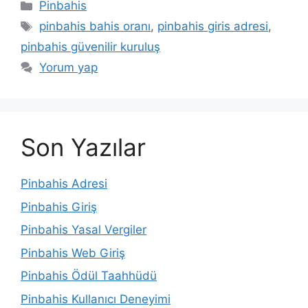
Kategoriler
Pinbahis
Etiketler
pinbahis bahis oranı
,
pinbahis giris adresi
,
pinbahis güvenilir kuruluş
Yorum yap
Son Yazılar
Pinbahis Adresi
Pinbahis Giriş
Pinbahis Yasal Vergiler
Pinbahis Web Giriş
Pinbahis Ödül Taahhüdü
Pinbahis Kullanıcı Deneyimi