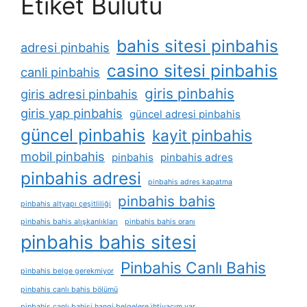
Etiket Bulutu
bahis sitesi pinbahis
adresi pinbahis
casino sitesi pinbahis
canli pinbahis
giris pinbahis
giris adresi pinbahis
giris yap pinbahis
güncel adresi pinbahis
güncel pinbahis
kayit pinbahis
mobil pinbahis
pinbahis
pinbahis adres
pinbahis adresi
pinbahis adres kapatma
pinbahis bahis
pinbahis altyapı çeşitliliği
pinbahis bahis alışkanlıkları
pinbahis bahis oranı
pinbahis bahis sitesi
Pinbahis Canlı Bahis
pinbahis belge gerekmiyor
pinbahis canlı bahis bölümü
pinbahis canlı bahisi hangi belgelere i̇htiyacım var