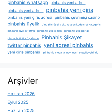
pinbahis whatsapp
pinbahis yeni adres
pinbahis yeni giris
pinbahis yeni adresi
pinbahis yeni giriş adresi
pinbahis çevrimiçi casino
pinbahis üyelik
pinbahis üyelik aktivasyon kodu slot kategorisi
pinbahis üyelik formu
pinbahis üye olmak
pinbahis üye portalı
Pinbahis Şikayet
pinbahis üçüncü şahıslar
yeni adresi pinbahis
twitter pinbahis
yeni giris pinbahis
pinbahis mesaj almayı nasıl engelleyebiliriz
Arşivler
Haziran 2026
Eylül 2025
Haziran 2025