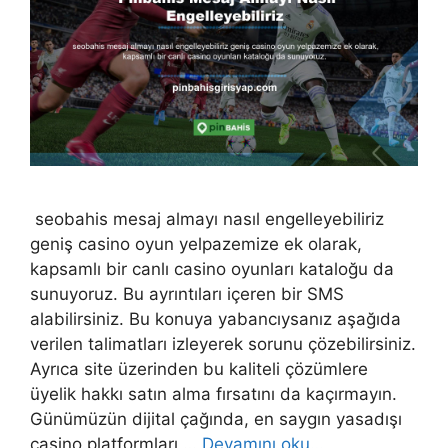
seobahis mesaj almayı nasıl engelleyebiliriz
geniş casino oyun yelpazemize ek olarak,
kapsamlı bir canlı casino oyunları kataloğu da
sunuyoruz. Bu ayrıntıları içeren bir SMS
alabilirsiniz. Bu konuya yabancıysanız aşağıda
verilen talimatları izleyerek sorunu çözebilirsiniz.
Ayrıca site üzerinden bu kaliteli çözümlere
üyelik hakkı satın alma fırsatını da kaçırmayın.
Günümüzün dijital çağında, en saygın yasadışı
casino platformları …
Devamını oku…