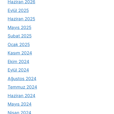
Haziran 2026
Eylül 2025
Haziran 2025
Mayıs 2025
Şubat 2025
Ocak 2025
Kasım 2024
Ekim 2024
Eylül 2024
Ağustos 2024
Temmuz 2024
Haziran 2024
Mayıs 2024
Nisan 2024