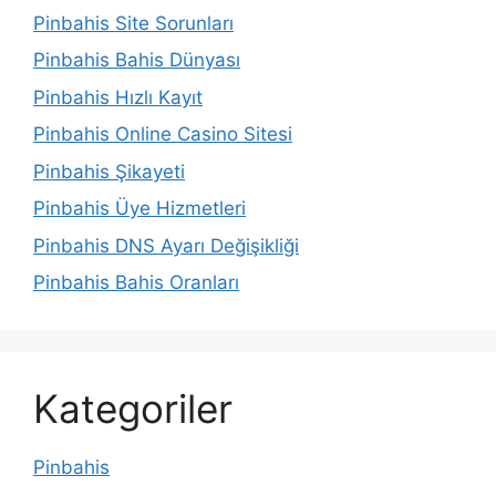
Pinbahis Site Sorunları
Pinbahis Bahis Dünyası
Pinbahis Hızlı Kayıt
Pinbahis Online Casino Sitesi
Pinbahis Şikayeti
Pinbahis Üye Hizmetleri
Pinbahis DNS Ayarı Değişikliği
Pinbahis Bahis Oranları
Kategoriler
Pinbahis