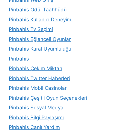
Pinbahis Ödül Taahhüdü
Pinbahis Kullanıcı Deneyimi
Pinbahis Tv Seçimi
Pinbahis Eğlenceli Oyunlar
Pinbahis Kural Uyumluluğu
Pinbahis
Pinbahis Çekim Miktarı
Pinbahis Twitter Haberleri
Pinbahis Mobil Casinolar
Pinbahis Çeşitli Oyun Seçenekleri
Pinbahis Sosyal Medya
Pinbahis Bilgi Paylaşımı
Pinbahis Canlı Yardım