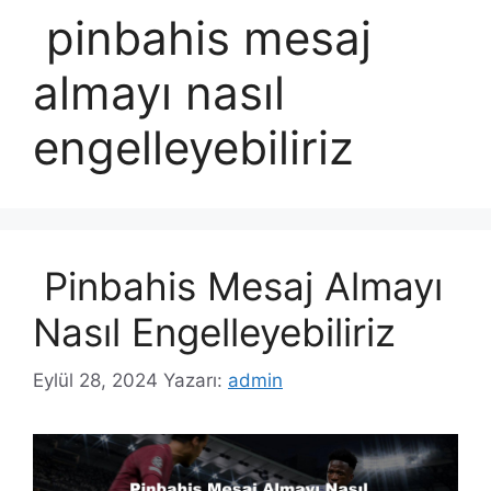
pinbahis mesaj
almayı nasıl
engelleyebiliriz
Pinbahis Mesaj Almayı
Nasıl Engelleyebiliriz
Eylül 28, 2024
Yazarı:
admin