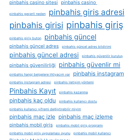
pinbahis casino sitesi
pinbahis casino
pinbahis giris adresi
pinbahis geçerli neden
pinbahis giriş
pinbahis girisi
pinbahis güncel
pinbahis giriş buton
pinbahis güncel adres
pinbahis güncel adres bildirimi
pinbahis güncel adresi
pinbahis güvenilir kuruluş
pinbahis güvenlir mi
pinbahis güvenilirliği
pinbahis instagram
pinbahis hangi belgelere i̇htiyacım var
pinbahis instagram adresi
pinbahis i̇letişim yöntemi
Pinbahis Kayıt
pinbahis kazanma
pinbahis kaç oldu
pinbahis kullanıcı dostu
pinbahis kullanıcı şifremi değiştirebilir miyim
pinbahis maç izle
pinbahis maç izleme
pinbahis mobil giriş
pinbahis mobil giriş programı
pinbahis mobil giriş uygulaması oyunu
pinbahis mobil kullanıcı