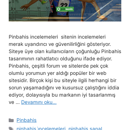
Pinbahis incelemeleri sitenin incelemeleri
merak uyandırıcı ve güvenilirliğini gösteriyor.
Siteye üye olan kullanıcıların çoğunluğu Pinbahis
tasarımının rahatlatıcı olduğunu ifade ediyor.
Pinbahis, çeşitli forum ve sitelerde pek çok
olumlu yorumun yer aldığı popüler bir web
sitesidir. Birçok kişi bu siteyle ilgili herhangi bir
sorun yaşamadığını ve kusursuz çalıştığını iddia
ediyor, dolayısıyla bu markanın iyi tasarlanmış
ve …
Devamını oku…
Kategoriler
Pinbahis
Etiketler
pinbahis i̇ncelemeleri
,
pinbahis sanal