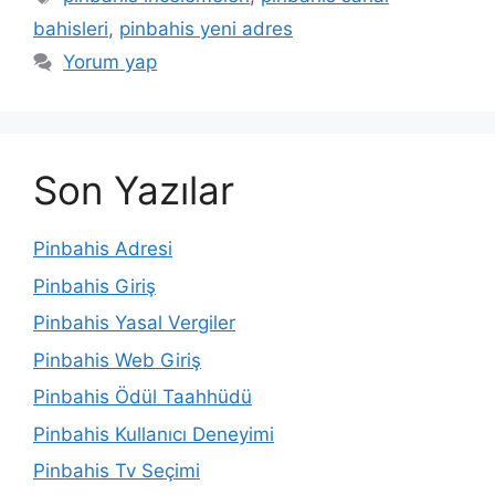
bahisleri
,
pinbahis yeni adres
Yorum yap
Son Yazılar
Pinbahis Adresi
Pinbahis Giriş
Pinbahis Yasal Vergiler
Pinbahis Web Giriş
Pinbahis Ödül Taahhüdü
Pinbahis Kullanıcı Deneyimi
Pinbahis Tv Seçimi