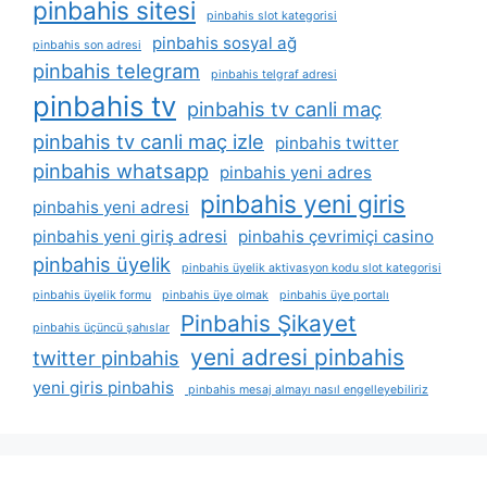
pinbahis sitesi
pinbahis slot kategorisi
pinbahis sosyal ağ
pinbahis son adresi
pinbahis telegram
pinbahis telgraf adresi
pinbahis tv
pinbahis tv canli maç
pinbahis tv canli maç izle
pinbahis twitter
pinbahis whatsapp
pinbahis yeni adres
pinbahis yeni giris
pinbahis yeni adresi
pinbahis yeni giriş adresi
pinbahis çevrimiçi casino
pinbahis üyelik
pinbahis üyelik aktivasyon kodu slot kategorisi
pinbahis üyelik formu
pinbahis üye olmak
pinbahis üye portalı
Pinbahis Şikayet
pinbahis üçüncü şahıslar
yeni adresi pinbahis
twitter pinbahis
yeni giris pinbahis
pinbahis mesaj almayı nasıl engelleyebiliriz