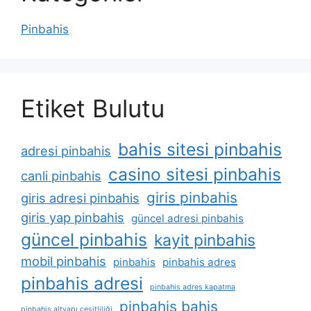
Pinbahis
Etiket Bulutu
bahis sitesi pinbahis
adresi pinbahis
casino sitesi pinbahis
canli pinbahis
giris pinbahis
giris adresi pinbahis
giris yap pinbahis
güncel adresi pinbahis
güncel pinbahis
kayit pinbahis
mobil pinbahis
pinbahis
pinbahis adres
pinbahis adresi
pinbahis adres kapatma
pinbahis bahis
pinbahis altyapı çeşitliliği