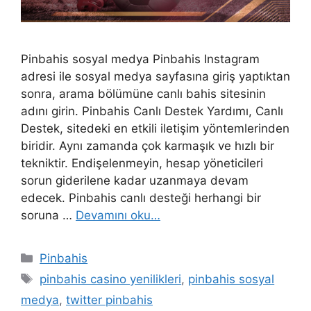
Pinbahis sosyal medya Pinbahis Instagram
adresi ile sosyal medya sayfasına giriş yaptıktan
sonra, arama bölümüne canlı bahis sitesinin
adını girin. Pinbahis Canlı Destek Yardımı, Canlı
Destek, sitedeki en etkili iletişim yöntemlerinden
biridir. Aynı zamanda çok karmaşık ve hızlı bir
tekniktir. Endişelenmeyin, hesap yöneticileri
sorun giderilene kadar uzanmaya devam
edecek. Pinbahis canlı desteği herhangi bir
soruna …
Devamını oku…
Kategoriler
Pinbahis
Etiketler
pinbahis casino yenilikleri
,
pinbahis sosyal
medya
,
twitter pinbahis