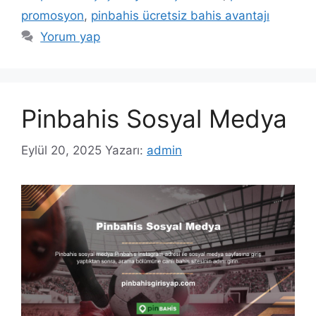
promosyon
,
pinbahis ücretsiz bahis avantajı
Yorum yap
Pinbahis Sosyal Medya
Eylül 20, 2025
Yazarı:
admin