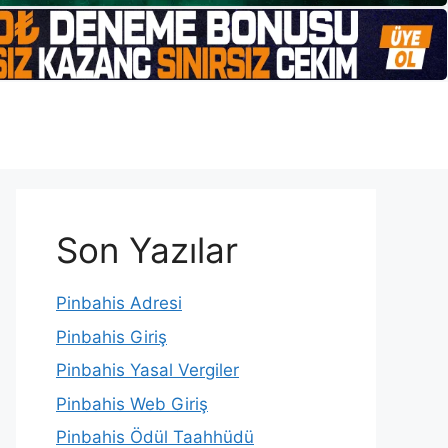
Son Yazılar
Pinbahis Adresi
Pinbahis Giriş
Pinbahis Yasal Vergiler
Pinbahis Web Giriş
Pinbahis Ödül Taahhüdü