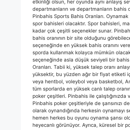
etkinliği olsun, her oyunda aynı anlayış s
departmanların ve departmanların bahis or
Pinbahis Sports Bahis Oranları. Oynamak i
spor bahisleri olacaktır. Spor bahisleri, 
kadar çok çeşitli seçenekler sunar. Pinba
bahis oranının bir site olduğunu görebileceğ
seçeneğinde en yüksek bahis oranını veren 
sporda kullanmak kolayca mümkün olacakt
seçeneğinde asla düşük seviyeli bir bahis
Oranları. Tabii ki, yüksek talep oranı anlayı
yüksektir, bu yüzden ağır bir fiyat etiketi iç
veya hentbol, voleybol veya basketbol, Am
tüm sporlarda en yüksek canlı talep oranını
poker çeşitleri. Pinbahis ile çalıştığını
Pinbahis poker çeşitleriyle de şansınızı den
olarak oynandığında herkesin oynamayı s
hemen herkes bu oyunu oynama şansı old
heyecanlı görünüyor. Ayrıca, küresel bir 