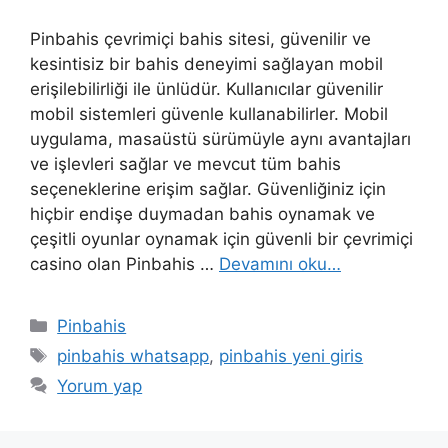
Pinbahis çevrimiçi bahis sitesi, güvenilir ve
kesintisiz bir bahis deneyimi sağlayan mobil
erişilebilirliği ile ünlüdür. Kullanıcılar güvenilir
mobil sistemleri güvenle kullanabilirler. Mobil
uygulama, masaüstü sürümüyle aynı avantajları
ve işlevleri sağlar ve mevcut tüm bahis
seçeneklerine erişim sağlar. Güvenliğiniz için
hiçbir endişe duymadan bahis oynamak ve
çeşitli oyunlar oynamak için güvenli bir çevrimiçi
casino olan Pinbahis …
Devamını oku…
Kategoriler
Pinbahis
Etiketler
pinbahis whatsapp
,
pinbahis yeni giris
Yorum yap