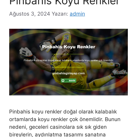
Pinbahis Koyu Renkler
Ağustos 3, 2024
Yazarı:
admin
Pinbahis koyu renkler doğal olarak kalabalık
ortamlarda koyu renkler çok önemlidir. Bunun
nedeni, geceleri casinolara sık sık giden
bireylerin, aydınlatma tasarımı sanatına