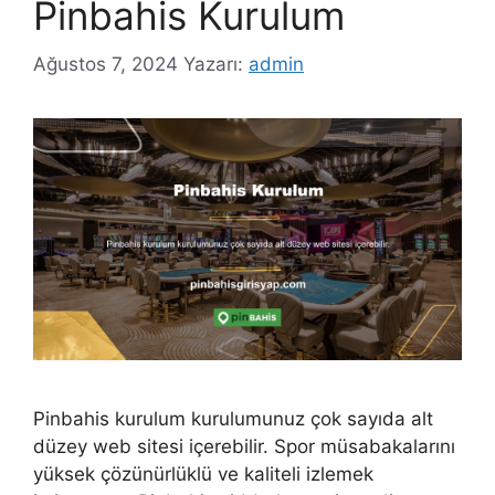
Pinbahis Kurulum
Ağustos 7, 2024
Yazarı:
admin
Pinbahis kurulum kurulumunuz çok sayıda alt
düzey web sitesi içerebilir. Spor müsabakalarını
yüksek çözünürlüklü ve kaliteli izlemek