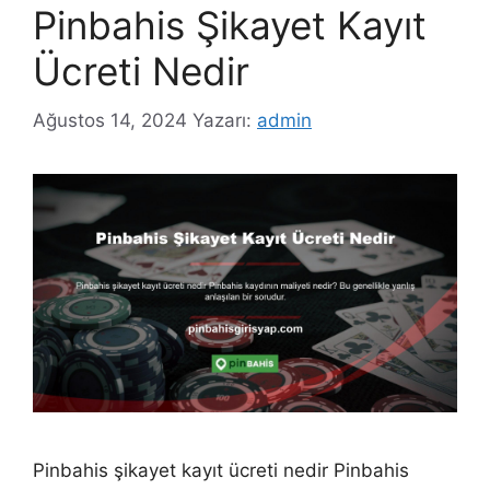
Pinbahis Şikayet Kayıt
Ücreti Nedir
Ağustos 14, 2024
Yazarı:
admin
Pinbahis şikayet kayıt ücreti nedir Pinbahis