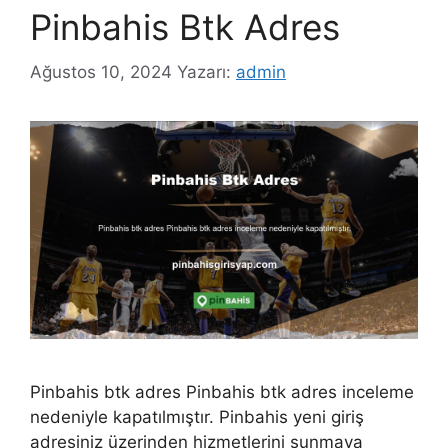
Pinbahis Btk Adres
Ağustos 10, 2024
Yazarı:
admin
Pinbahis btk adres Pinbahis btk adres inceleme
nedeniyle kapatılmıştır. Pinbahis yeni giriş
adresiniz üzerinden hizmetlerini sunmaya