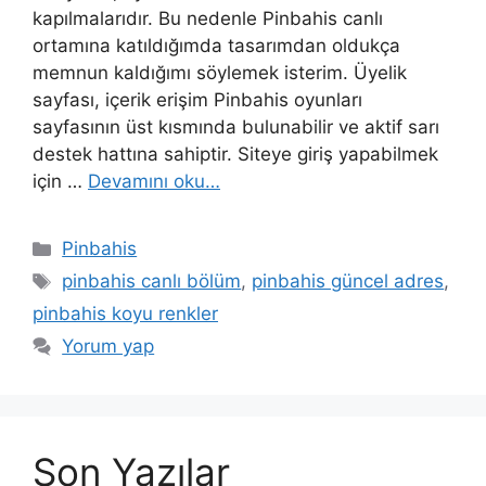
kapılmalarıdır. Bu nedenle Pinbahis canlı
ortamına katıldığımda tasarımdan oldukça
memnun kaldığımı söylemek isterim. Üyelik
sayfası, içerik erişim Pinbahis oyunları
sayfasının üst kısmında bulunabilir ve aktif sarı
destek hattına sahiptir. Siteye giriş yapabilmek
için …
Devamını oku…
Kategoriler
Pinbahis
Etiketler
pinbahis canlı bölüm
,
pinbahis güncel adres
,
pinbahis koyu renkler
Yorum yap
Son Yazılar