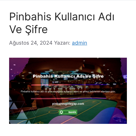
Pinbahis Kullanıcı Adı
Ve Şifre
Ağustos 24, 2024
Yazarı:
admin