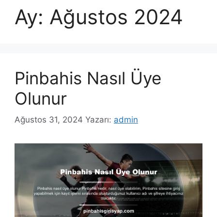
Ay:
Ağustos 2024
Pinbahis Nasıl Üye
Olunur
Ağustos 31, 2024
Yazarı:
admin