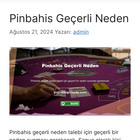
Pinbahis Geçerli Neden
Ağustos 21, 2024
Yazarı:
admin
Pinbahis geçerli neden talebi için geçerli bir
neden sunması gerekecek. Sonuç olarak kişi