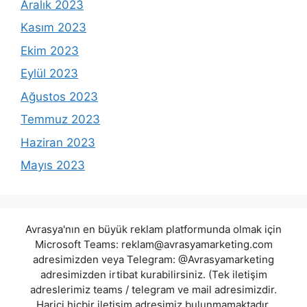
Aralık 2023
Kasım 2023
Ekim 2023
Eylül 2023
Ağustos 2023
Temmuz 2023
Haziran 2023
Mayıs 2023
Avrasya'nın en büyük reklam platformunda olmak için
Microsoft Teams:
reklam@avrasyamarketing.com
adresimizden veya Telegram: @Avrasyamarketing
adresimizden irtibat kurabilirsiniz. (Tek iletişim
adreslerimiz teams / telegram ve mail adresimizdir.
Harici hiçbir iletişim adresimiz bulunmamaktadır.