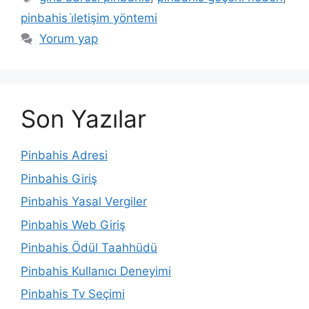
pinbahis i̇letişim yöntemi
Yorum yap
Son Yazılar
Pinbahis Adresi
Pinbahis Giriş
Pinbahis Yasal Vergiler
Pinbahis Web Giriş
Pinbahis Ödül Taahhüdü
Pinbahis Kullanıcı Deneyimi
Pinbahis Tv Seçimi