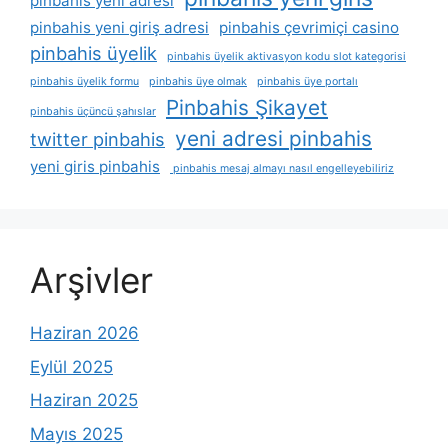
pinbahis yeni adresi
pinbahis yeni giriş adresi
pinbahis çevrimiçi casino
pinbahis üyelik
pinbahis üyelik aktivasyon kodu slot kategorisi
pinbahis üyelik formu
pinbahis üye olmak
pinbahis üye portalı
Pinbahis Şikayet
pinbahis üçüncü şahıslar
yeni adresi pinbahis
twitter pinbahis
yeni giris pinbahis
pinbahis mesaj almayı nasıl engelleyebiliriz
Arşivler
Haziran 2026
Eylül 2025
Haziran 2025
Mayıs 2025