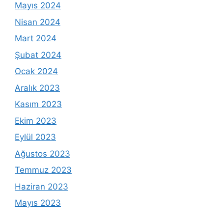
Mayıs 2024
Nisan 2024
Mart 2024
Şubat 2024
Ocak 2024
Aralık 2023
Kasım 2023
Ekim 2023
Eylül 2023
Ağustos 2023
Temmuz 2023
Haziran 2023
Mayıs 2023