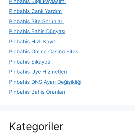
Pinbahis Bilgi Paylaşımı
Pinbahis Canlı Yardım
Pinbahis Site Sorunları
Pinbahis Bahis Dünyası
Pinbahis Hızlı Kayıt
Pinbahis Online Casino Sitesi
Pinbahis Şikayeti
Pinbahis Üye Hizmetleri
Pinbahis DNS Ayarı Değişikliği
Pinbahis Bahis Oranları
Kategoriler