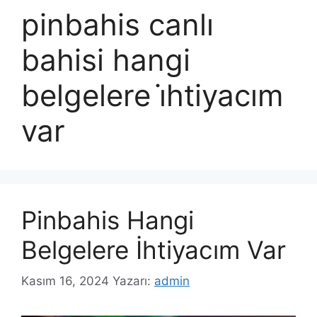
pinbahis canlı
bahisi hangi
belgelere i̇htiyacım
var
Pinbahis Hangi
Belgelere İhtiyacım Var
Kasım 16, 2024
Yazarı:
admin