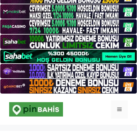
İçeriğe
atla
Menü