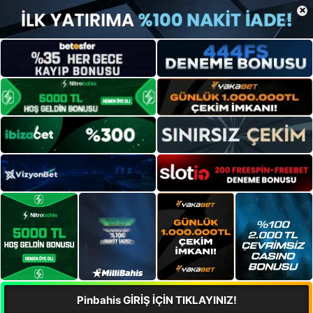
×
Pinbahis GİRİŞ İÇİN TIKLAYINIZ!