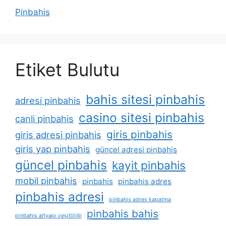
Pinbahis
Etiket Bulutu
bahis sitesi pinbahis
adresi pinbahis
casino sitesi pinbahis
canli pinbahis
giris pinbahis
giris adresi pinbahis
giris yap pinbahis
güncel adresi pinbahis
güncel pinbahis
kayit pinbahis
mobil pinbahis
pinbahis
pinbahis adres
pinbahis adresi
pinbahis adres kapatma
pinbahis bahis
pinbahis altyapı çeşitliliği