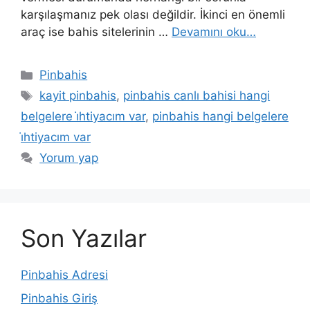
karşılaşmanız pek olası değildir. İkinci en önemli
araç ise bahis sitelerinin …
Devamını oku…
Kategoriler
Pinbahis
Etiketler
kayit pinbahis
,
pinbahis canlı bahisi hangi
belgelere i̇htiyacım var
,
pinbahis hangi belgelere
i̇htiyacım var
Yorum yap
Son Yazılar
Pinbahis Adresi
Pinbahis Giriş