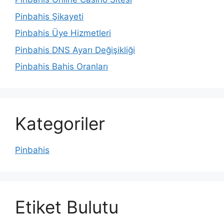
Pinbahis Şikayeti
Pinbahis Üye Hizmetleri
Pinbahis DNS Ayarı Değişikliği
Pinbahis Bahis Oranları
Kategoriler
Pinbahis
Etiket Bulutu