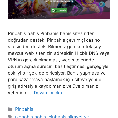
Pinbahis bahis Pinbahis bahis sitesinden
doğrudan destek. Pinbahis çevrimiçi casino
sitesinden destek. Bilmeniz gereken tek şey
mevcut web sitenizin adresidir. Hiçbir DNS veya
VPN’in gerekli olmaması, web sitelerinde
oturum açma sürecini basitleştirmesi gerçeğiyle
çok iyi bir şekilde birleşiyor. Bahis yapmaya ve
para kazanmaya başlamak için siteye yeni bir
giriş adresiyle kaydolmanız ve üye olmanız
yeterlidir. …
Devamını oku…
Kategoriler
Pinbahis
Etiketler
pinbahis bahis
,
pinbahis şikayet ve