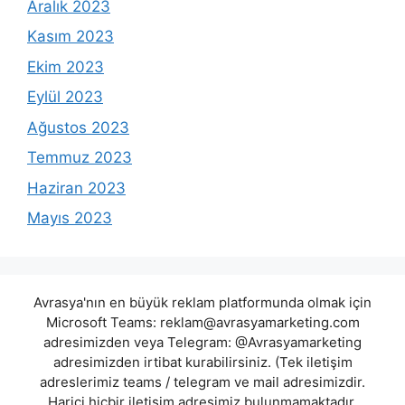
Aralık 2023
Kasım 2023
Ekim 2023
Eylül 2023
Ağustos 2023
Temmuz 2023
Haziran 2023
Mayıs 2023
Avrasya'nın en büyük reklam platformunda olmak için
Microsoft Teams:
reklam@avrasyamarketing.com
adresimizden veya Telegram: @Avrasyamarketing
adresimizden irtibat kurabilirsiniz. (Tek iletişim
adreslerimiz teams / telegram ve mail adresimizdir.
Harici hiçbir iletişim adresimiz bulunmamaktadır.