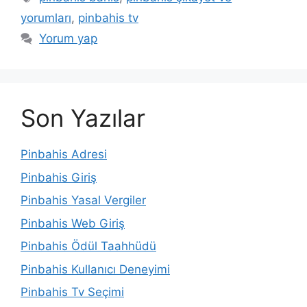
yorumları
,
pinbahis tv
Yorum yap
Son Yazılar
Pinbahis Adresi
Pinbahis Giriş
Pinbahis Yasal Vergiler
Pinbahis Web Giriş
Pinbahis Ödül Taahhüdü
Pinbahis Kullanıcı Deneyimi
Pinbahis Tv Seçimi