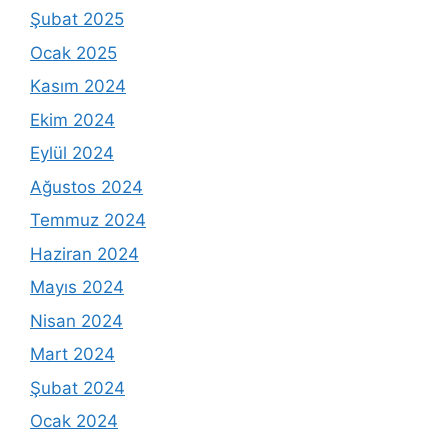
Şubat 2025
Ocak 2025
Kasım 2024
Ekim 2024
Eylül 2024
Ağustos 2024
Temmuz 2024
Haziran 2024
Mayıs 2024
Nisan 2024
Mart 2024
Şubat 2024
Ocak 2024