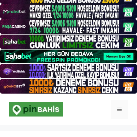
İçeriğe
atla
Menü