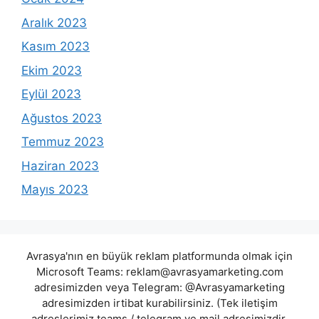
Aralık 2023
Kasım 2023
Ekim 2023
Eylül 2023
Ağustos 2023
Temmuz 2023
Haziran 2023
Mayıs 2023
Avrasya'nın en büyük reklam platformunda olmak için
Microsoft Teams:
reklam@avrasyamarketing.com
adresimizden veya Telegram: @Avrasyamarketing
adresimizden irtibat kurabilirsiniz. (Tek iletişim
adreslerimiz teams / telegram ve mail adresimizdir.