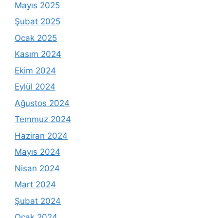
Mayıs 2025
Şubat 2025
Ocak 2025
Kasım 2024
Ekim 2024
Eylül 2024
Ağustos 2024
Temmuz 2024
Haziran 2024
Mayıs 2024
Nisan 2024
Mart 2024
Şubat 2024
Ocak 2024