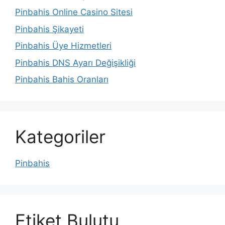
Pinbahis Online Casino Sitesi
Pinbahis Şikayeti
Pinbahis Üye Hizmetleri
Pinbahis DNS Ayarı Değişikliği
Pinbahis Bahis Oranları
Kategoriler
Pinbahis
Etiket Bulutu