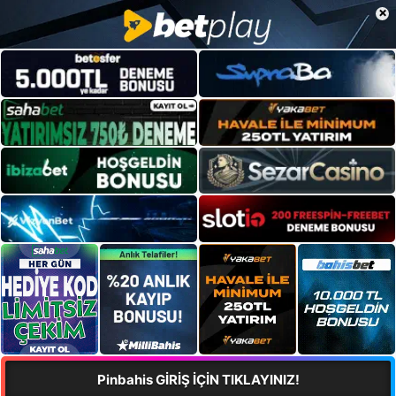
×
Pinbahis GİRİŞ İÇİN TIKLAYINIZ!