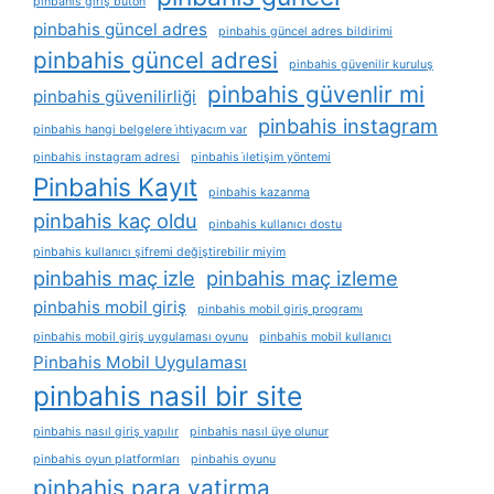
pinbahis giriş buton
pinbahis güncel adres
pinbahis güncel adres bildirimi
pinbahis güncel adresi
pinbahis güvenilir kuruluş
pinbahis güvenlir mi
pinbahis güvenilirliği
pinbahis instagram
pinbahis hangi belgelere i̇htiyacım var
pinbahis instagram adresi
pinbahis i̇letişim yöntemi
Pinbahis Kayıt
pinbahis kazanma
pinbahis kaç oldu
pinbahis kullanıcı dostu
pinbahis kullanıcı şifremi değiştirebilir miyim
pinbahis maç izle
pinbahis maç izleme
pinbahis mobil giriş
pinbahis mobil giriş programı
pinbahis mobil giriş uygulaması oyunu
pinbahis mobil kullanıcı
Pinbahis Mobil Uygulaması
pinbahis nasil bir site
pinbahis nasıl giriş yapılır
pinbahis nasıl üye olunur
pinbahis oyun platformları
pinbahis oyunu
pinbahis para yatirma