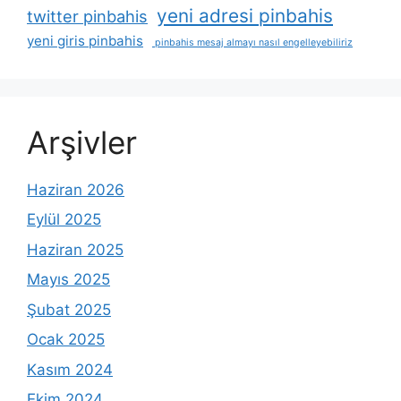
yeni adresi pinbahis
twitter pinbahis
yeni giris pinbahis
pinbahis mesaj almayı nasıl engelleyebiliriz
Arşivler
Haziran 2026
Eylül 2025
Haziran 2025
Mayıs 2025
Şubat 2025
Ocak 2025
Kasım 2024
Ekim 2024