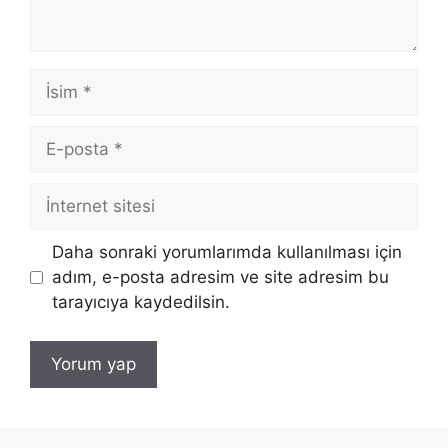
İsim
E-
posta
İnternet
sitesi
Daha sonraki yorumlarımda kullanılması için
adım, e-posta adresim ve site adresim bu
tarayıcıya kaydedilsin.