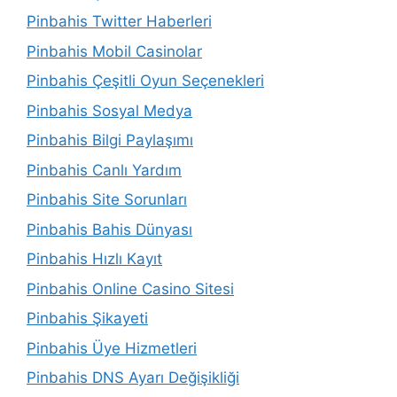
Pinbahis Twitter Haberleri
Pinbahis Mobil Casinolar
Pinbahis Çeşitli Oyun Seçenekleri
Pinbahis Sosyal Medya
Pinbahis Bilgi Paylaşımı
Pinbahis Canlı Yardım
Pinbahis Site Sorunları
Pinbahis Bahis Dünyası
Pinbahis Hızlı Kayıt
Pinbahis Online Casino Sitesi
Pinbahis Şikayeti
Pinbahis Üye Hizmetleri
Pinbahis DNS Ayarı Değişikliği