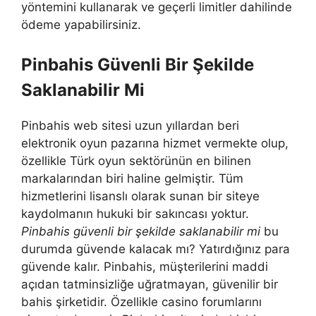
yöntemini kullanarak ve geçerli limitler dahilinde
ödeme yapabilirsiniz.
Pinbahis Güvenli Bir Şekilde
Saklanabilir Mi
Pinbahis web sitesi uzun yıllardan beri
elektronik oyun pazarına hizmet vermekte olup,
özellikle Türk oyun sektörünün en bilinen
markalarından biri haline gelmiştir. Tüm
hizmetlerini lisanslı olarak sunan bir siteye
kaydolmanın hukuki bir sakıncası yoktur.
Pinbahis güvenli bir şekilde saklanabilir mi
bu
durumda güvende kalacak mı? Yatırdığınız para
güvende kalır. Pinbahis, müşterilerini maddi
açıdan tatminsizliğe uğratmayan, güvenilir bir
bahis şirketidir. Özellikle casino forumlarını