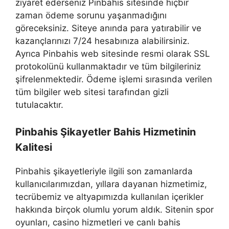
ziyaret ederseniz Pinbahis sitesinde hiçbir
zaman ödeme sorunu yaşanmadığını
göreceksiniz. Siteye anında para yatırabilir ve
kazançlarınızı 7/24 hesabınıza alabilirsiniz.
Ayrıca Pinbahis web sitesinde resmi olarak SSL
protokolünü kullanmaktadır ve tüm bilgileriniz
şifrelenmektedir. Ödeme işlemi sırasında verilen
tüm bilgiler web sitesi tarafından gizli
tutulacaktır.
Pinbahis Şikayetler Bahis Hizmetinin
Kalitesi
Pinbahis şikayetleriyle ilgili son zamanlarda
kullanıcılarımızdan, yıllara dayanan hizmetimiz,
tecrübemiz ve altyapımızda kullanılan içerikler
hakkında birçok olumlu yorum aldık. Sitenin spor
oyunları, casino hizmetleri ve canlı bahis