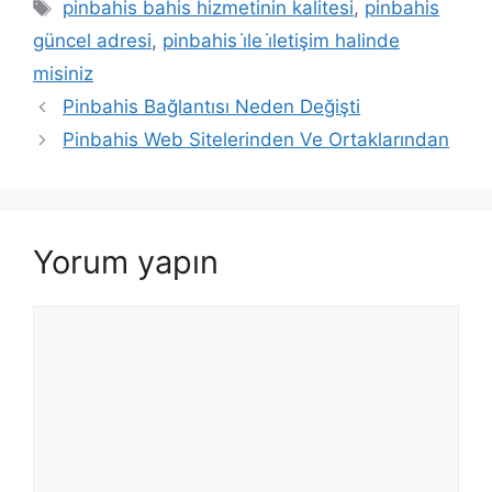
Etiketler
pinbahis bahis hizmetinin kalitesi
,
pinbahis
güncel adresi
,
pinbahis i̇le i̇letişim halinde
misiniz
Pinbahis Bağlantısı Neden Değişti
Pinbahis Web Sitelerinden Ve Ortaklarından
Yorum yapın
Yorum