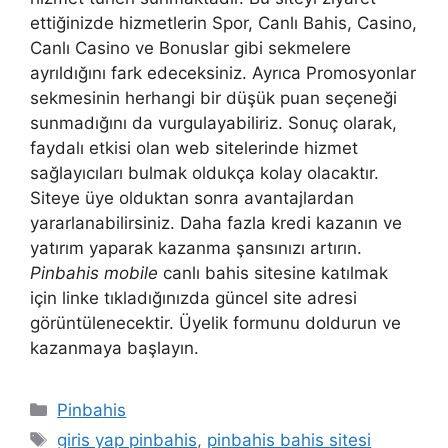
ettiğinizde hizmetlerin Spor, Canlı Bahis, Casino,
Canlı Casino ve Bonuslar gibi sekmelere
ayrıldığını fark edeceksiniz. Ayrıca Promosyonlar
sekmesinin herhangi bir düşük puan seçeneği
sunmadığını da vurgulayabiliriz. Sonuç olarak,
faydalı etkisi olan web sitelerinde hizmet
sağlayıcıları bulmak oldukça kolay olacaktır.
Siteye üye olduktan sonra avantajlardan
yararlanabilirsiniz. Daha fazla kredi kazanın ve
yatırım yaparak kazanma şansınızı artırın.
Pinbahis mobile
canlı bahis sitesine katılmak
için linke tıkladığınızda güncel site adresi
görüntülenecektir. Üyelik formunu doldurun ve
kazanmaya başlayın.
Kategoriler
Pinbahis
Etiketler
giris yap pinbahis
,
pinbahis bahis sitesi