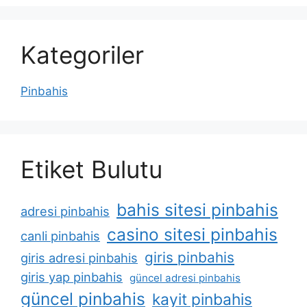
Kategoriler
Pinbahis
Etiket Bulutu
bahis sitesi pinbahis
adresi pinbahis
casino sitesi pinbahis
canli pinbahis
giris pinbahis
giris adresi pinbahis
giris yap pinbahis
güncel adresi pinbahis
güncel pinbahis
kayit pinbahis