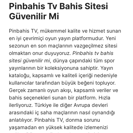
Pinbahis Tv Bahis Sitesi
Güvenilir Mi
Pinbahis TV, mükemmel kalite ve hizmet sunan
en iyi çevrimiçi oyun yayın platformudur. Yeni
sezonun en son maçlarının vazgeçilmez sitesi
olmaktan onur duyuyoruz.
Pinbahis tv bahis
sitesi güvenilir mi
, dünya çapındaki tüm spor
yayınlarının bir koleksiyonuna sahiptir. Yayın
kataloğu, kapsamlı ve kaliteli içeriği nedeniyle
kullanıcılar tarafından büyük beğeni topluyor.
Gerçek zamanlı oyun akışı, kapsamlı veriler ve
bahis seçenekleri sunan bir platform. Hızla
ilerliyoruz. Türkiye ile diğer Avrupa devleri
arasındaki iç saha maçlarının nasıl oynandığı
anlatılıyor. Pinbahis TV, donma sorunu
yaşamadan en yüksek kalitede izlemenizi