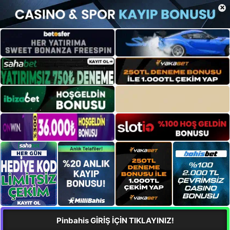
×
Pinbahis GİRİŞ İÇİN TIKLAYINIZ!