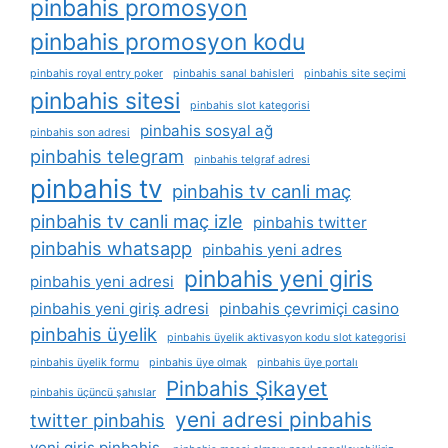
pinbahis promosyon
pinbahis promosyon kodu
pinbahis royal entry poker
pinbahis sanal bahisleri
pinbahis site seçimi
pinbahis sitesi
pinbahis slot kategorisi
pinbahis sosyal ağ
pinbahis son adresi
pinbahis telegram
pinbahis telgraf adresi
pinbahis tv
pinbahis tv canli maç
pinbahis tv canli maç izle
pinbahis twitter
pinbahis whatsapp
pinbahis yeni adres
pinbahis yeni giris
pinbahis yeni adresi
pinbahis yeni giriş adresi
pinbahis çevrimiçi casino
pinbahis üyelik
pinbahis üyelik aktivasyon kodu slot kategorisi
pinbahis üyelik formu
pinbahis üye olmak
pinbahis üye portalı
Pinbahis Şikayet
pinbahis üçüncü şahıslar
yeni adresi pinbahis
twitter pinbahis
yeni giris pinbahis