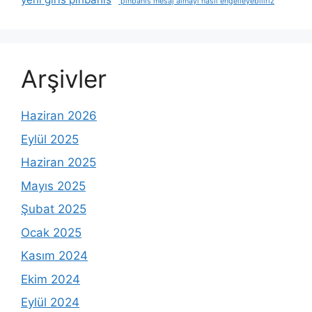
pinbahis mesaj almayı nasıl engelleyebiliriz
Arşivler
Haziran 2026
Eylül 2025
Haziran 2025
Mayıs 2025
Şubat 2025
Ocak 2025
Kasım 2024
Ekim 2024
Eylül 2024