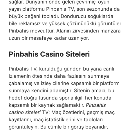
sağlar. Dünyanın önde gelen çevrimiçi oyun
yayın platformu Pinbahis TV, son sezonunda da
büyük beğeni topladı. Dondurucu soğuklarda
bile reklamsız ve yüksek çözünürlüklü görüntüler
Pinbahis mevcuttur. Alanın zirvesinden manzara
uzun bir mesafeye kadar uzanıyor.
Pinbahis Casino Siteleri
Pinbahis TV, kurulduğu günden bu yana canlı
izlemenin ötesinde daha fazlasını sunmaya
çabalamış ve izleyicilerine kapsamlı bir platform
sunmaya kendini adamıştır. Sitenin amacı, bu
hedef doğrultusunda sporla ilgili her konuda
kapsamlı bir kaynak sağlamaktır.
Pinbahis
casino siteleri
TV: Maç özetlerini, geçmiş maç
kayıtlarını, maç istatistiklerini ve tabloları
görüntüleyin. Bu cümle bir görüş beyanıdır.