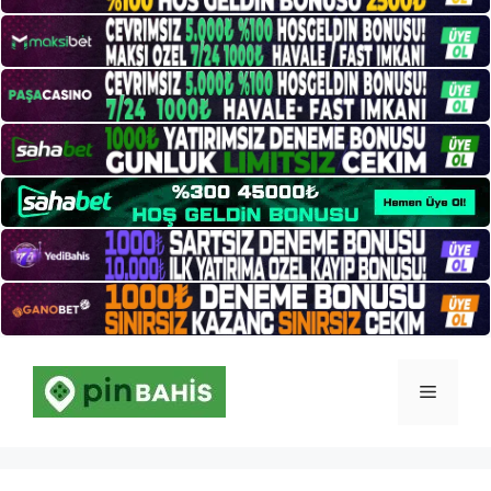
İçeriğe
atla
Menü