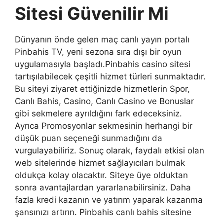
Sitesi Güvenilir Mi
Dünyanın önde gelen maç canlı yayın portalı
Pinbahis TV, yeni sezona sıra dışı bir oyun
uygulamasıyla başladı.Pinbahis casino sitesi
tartışılabilecek çeşitli hizmet türleri sunmaktadır.
Bu siteyi ziyaret ettiğinizde hizmetlerin Spor,
Canlı Bahis, Casino, Canlı Casino ve Bonuslar
gibi sekmelere ayrıldığını fark edeceksiniz.
Ayrıca Promosyonlar sekmesinin herhangi bir
düşük puan seçeneği sunmadığını da
vurgulayabiliriz. Sonuç olarak, faydalı etkisi olan
web sitelerinde hizmet sağlayıcıları bulmak
oldukça kolay olacaktır. Siteye üye olduktan
sonra avantajlardan yararlanabilirsiniz. Daha
fazla kredi kazanın ve yatırım yaparak kazanma
şansınızı artırın. Pinbahis canlı bahis sitesine