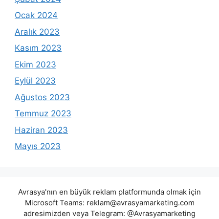
Ocak 2024
Aralık 2023
Kasım 2023
Ekim 2023
Eylül 2023
Ağustos 2023
Temmuz 2023
Haziran 2023
Mayıs 2023
Avrasya'nın en büyük reklam platformunda olmak için
Microsoft Teams:
reklam@avrasyamarketing.com
adresimizden veya Telegram: @Avrasyamarketing