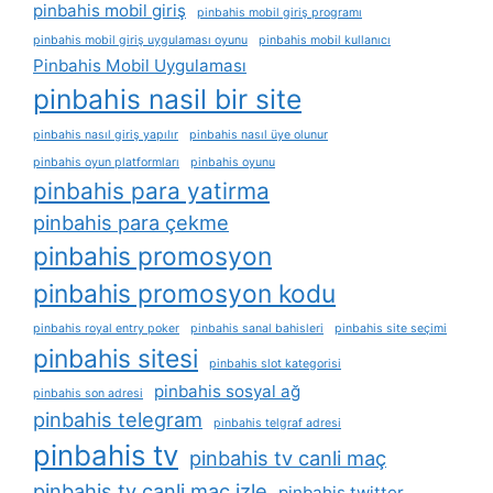
pinbahis mobil giriş
pinbahis mobil giriş programı
pinbahis mobil giriş uygulaması oyunu
pinbahis mobil kullanıcı
Pinbahis Mobil Uygulaması
pinbahis nasil bir site
pinbahis nasıl giriş yapılır
pinbahis nasıl üye olunur
pinbahis oyun platformları
pinbahis oyunu
pinbahis para yatirma
pinbahis para çekme
pinbahis promosyon
pinbahis promosyon kodu
pinbahis royal entry poker
pinbahis sanal bahisleri
pinbahis site seçimi
pinbahis sitesi
pinbahis slot kategorisi
pinbahis sosyal ağ
pinbahis son adresi
pinbahis telegram
pinbahis telgraf adresi
pinbahis tv
pinbahis tv canli maç
pinbahis tv canli maç izle
pinbahis twitter