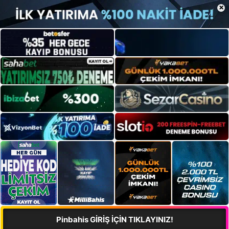
×
Pinbahis GİRİŞ İÇİN TIKLAYINIZ!