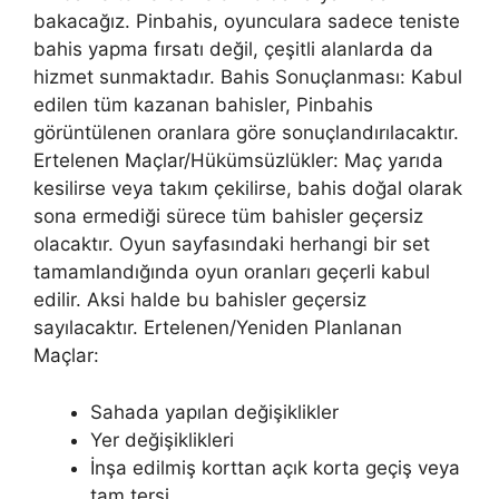
bakacağız. Pinbahis, oyunculara sadece teniste
bahis yapma fırsatı değil, çeşitli alanlarda da
hizmet sunmaktadır. Bahis Sonuçlanması: Kabul
edilen tüm kazanan bahisler, Pinbahis
görüntülenen oranlara göre sonuçlandırılacaktır.
Ertelenen Maçlar/Hükümsüzlükler: Maç yarıda
kesilirse veya takım çekilirse, bahis doğal olarak
sona ermediği sürece tüm bahisler geçersiz
olacaktır. Oyun sayfasındaki herhangi bir set
tamamlandığında oyun oranları geçerli kabul
edilir. Aksi halde bu bahisler geçersiz
sayılacaktır. Ertelenen/Yeniden Planlanan
Maçlar:
Sahada yapılan değişiklikler
Yer değişiklikleri
İnşa edilmiş korttan açık korta geçiş veya
tam tersi