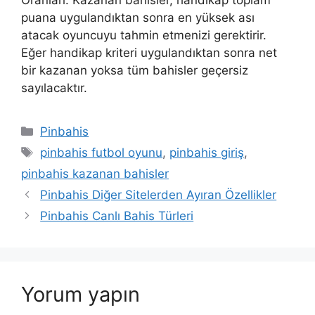
puana uygulandıktan sonra en yüksek ası
atacak oyuncuyu tahmin etmenizi gerektirir.
Eğer handikap kriteri uygulandıktan sonra net
bir kazanan yoksa tüm bahisler geçersiz
sayılacaktır.
Kategoriler
Pinbahis
Etiketler
pinbahis futbol oyunu
,
pinbahis giriş
,
pinbahis kazanan bahisler
Pinbahis Diğer Sitelerden Ayıran Özellikler
Pinbahis Canlı Bahis Türleri
Yorum yapın