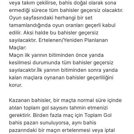
veya takım çekilirse, bahis doğal olarak sona
ermediği sürece tüm bahisler geçersiz olacaktır.
Oyun sayfasındaki herhangi bir set
tamamlandığında oyun oranları geçerli kabul
edilir. Aksi halde bu bahisler geçersiz
sayılacaktır. Ertelenen/Yeniden Planlanan
Maçlar:
Maçın ilk yarının bitiminden önce yarıda
kesilmesi durumunda tüm bahisler geçersiz
sayılacaktır.İlk yarının bitiminden sonra yarıda
kalan maçlara oynanan bahisler geçerliliğini
korur.
Kazanan bahisler, bir maçta normal süre içinde
atılan toplam gol sayısını tahmin etmenizi
gerektirir. Birden fazla maç için Toplam Gol
bahis pazarı sunuluyorsa, aynı bahis
pazarındaki bir maçın ertelenmesi veya iptal