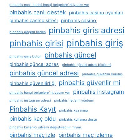
pinbahis canlı bahisi hangi belgelere i̇htiyacım var
pinbahis canlı destek
pinbahis casino oyunları
pinbahis casino sitesi
pinbahis casino
pinbahis giris adresi
pinbahis geçerli neden
pinbahis giriş
pinbahis girisi
pinbahis güncel
pinbahis giriş buton
pinbahis güncel adres
pinbahis güncel adres bildirimi
pinbahis güncel adresi
pinbahis güvenilir kuruluş
pinbahis güvenlir mi
pinbahis güvenilirliği
pinbahis instagram
pinbahis hangi belgelere i̇htiyacım var
pinbahis instagram adresi
pinbahis i̇letişim yöntemi
Pinbahis Kayıt
pinbahis kazanma
pinbahis kaç oldu
pinbahis kullanıcı dostu
pinbahis kullanıcı şifremi değiştirebilir miyim
pinbahis maç izle
pinbahis maç izleme