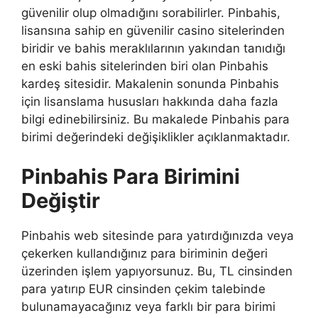
güvenilir olup olmadığını sorabilirler. Pinbahis,
lisansına sahip en güvenilir casino sitelerinden
biridir ve bahis meraklılarının yakından tanıdığı
en eski bahis sitelerinden biri olan Pinbahis
kardeş sitesidir. Makalenin sonunda Pinbahis
için lisanslama hususları hakkında daha fazla
bilgi edinebilirsiniz. Bu makalede Pinbahis para
birimi değerindeki değişiklikler açıklanmaktadır.
Pinbahis Para Birimini
Değiştir
Pinbahis web sitesinde para yatırdığınızda veya
çekerken kullandığınız para biriminin değeri
üzerinden işlem yapıyorsunuz. Bu, TL cinsinden
para yatırıp EUR cinsinden çekim talebinde
bulunamayacağınız veya farklı bir para birimi