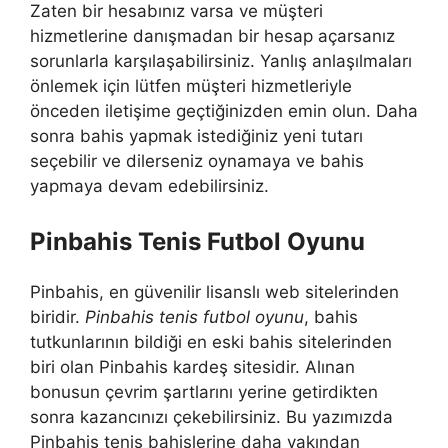
Zaten bir hesabınız varsa ve müşteri
hizmetlerine danışmadan bir hesap açarsanız
sorunlarla karşılaşabilirsiniz. Yanlış anlaşılmaları
önlemek için lütfen müşteri hizmetleriyle
önceden iletişime geçtiğinizden emin olun. Daha
sonra bahis yapmak istediğiniz yeni tutarı
seçebilir ve dilerseniz oynamaya ve bahis
yapmaya devam edebilirsiniz.
Pinbahis Tenis Futbol Oyunu
Pinbahis, en güvenilir lisanslı web sitelerinden
biridir.
Pinbahis tenis futbol oyunu
, bahis
tutkunlarının bildiği en eski bahis sitelerinden
biri olan Pinbahis kardeş sitesidir. Alınan
bonusun çevrim şartlarını yerine getirdikten
sonra kazancınızı çekebilirsiniz. Bu yazımızda
Pinbahis tenis bahislerine daha yakından