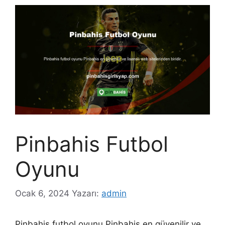
Pinbahis Futbol
Oyunu
Ocak 6, 2024
Yazarı:
admin
Pinbahis futbol oyunu Pinbahis en güvenilir ve