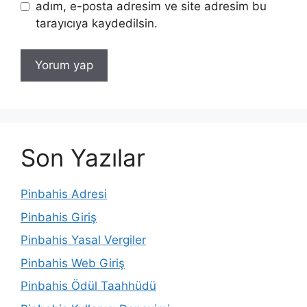
adım, e-posta adresim ve site adresim bu
tarayıcıya kaydedilsin.
Son Yazılar
Pinbahis Adresi
Pinbahis Giriş
Pinbahis Yasal Vergiler
Pinbahis Web Giriş
Pinbahis Ödül Taahhüdü