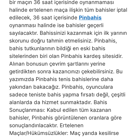
bir maçın 36 saat içerisinde oynanmaması
halinde ertelenen maça ilişkin tüm bahisler iptal
edilecek, 36 saat içerisinde
Pinbahis
oynanması halinde ise bahisler geçerli
sayılacaktır. Bahissinizi kazanmak için ilk yarının
skorunu doğru tahmin etmelisiniz. Pinbahis,
bahis tutkunlarının bildiği en eski bahis
sitelerinden biri olan Pinbahis kardeş sitesidir.
Alınan bonusun çevrim şartlarını yerine
getirdikten sonra kazancınızı çekebilirsiniz. Bu
yazımızda Pinbahis tenis bahislerine daha
yakından bakacağız. Pinbahis, oyunculara
sadece teniste bahis yapma fırsatı değil, çeşitli
alanlarda da hizmet sunmaktadır. Bahis
Sonuçlanması: Kabul edilen tüm kazanan
bahisler, Pinbahis görüntülenen oranlara göre
sonuçlandırılacaktır. Ertelenen
Maçlar/Hükümsüzlükler: Maç yarıda kesilirse