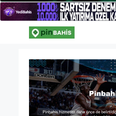
İçeriğe
atla