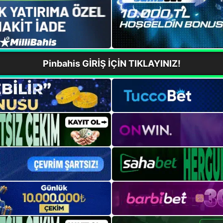
Pinbahis GİRİŞ İÇİN TIKLAYINIZ!