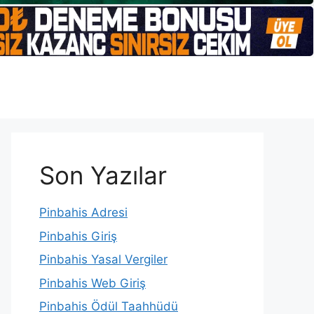
Son Yazılar
Pinbahis Adresi
Pinbahis Giriş
Pinbahis Yasal Vergiler
Pinbahis Web Giriş
Pinbahis Ödül Taahhüdü