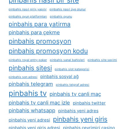
pinbahis nasıl giriş yapılır
pinbahis nasıl üye olunur
pinbahis oyun platformları
pinbahis oyunu
pinbahis para yatirma
pinbahis para çekme
pinbahis promosyon
pinbahis promosyon kodu
pinbahis royal entry poker
pinbahis sanal bahisleri
pinbahis site seçimi
pinbahis sitesi
pinbahis slot kategorisi
pinbahis sosyal ağ
pinbahis son adresi
pinbahis telegram
pinbahis telgraf adresi
pinbahis tv
pinbahis tv canli maç
pinbahis tv canli maç izle
pinbahis twitter
pinbahis whatsapp
pinbahis yeni adres
pinbahis yeni giris
pinbahis yeni adresi
pinbahis yeni giriş adresi
pinbahis çevrimiçi casino