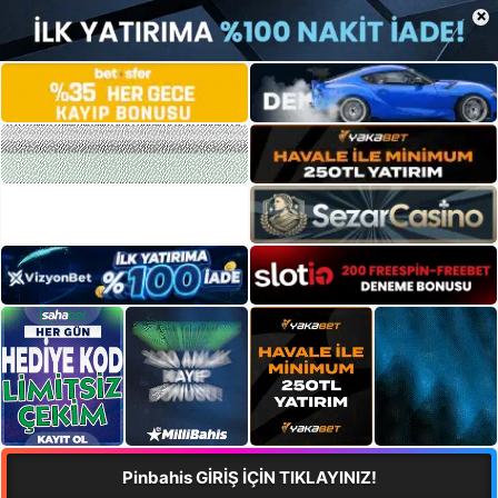
×
Pinbahis GİRİŞ İÇİN TIKLAYINIZ!