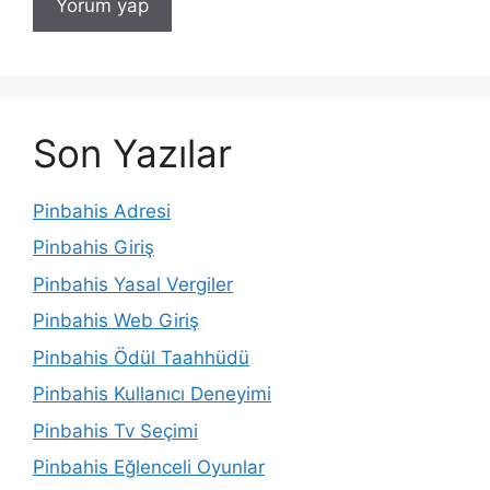
Son Yazılar
Pinbahis Adresi
Pinbahis Giriş
Pinbahis Yasal Vergiler
Pinbahis Web Giriş
Pinbahis Ödül Taahhüdü
Pinbahis Kullanıcı Deneyimi
Pinbahis Tv Seçimi
Pinbahis Eğlenceli Oyunlar