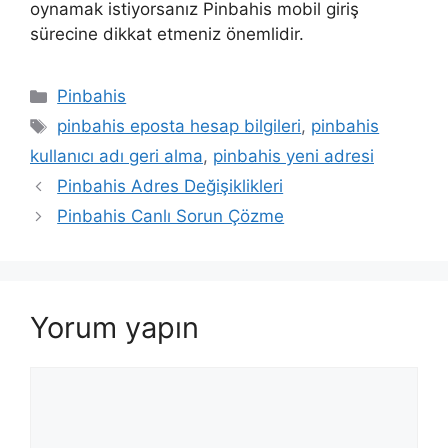
oynamak istiyorsanız Pinbahis mobil giriş
sürecine dikkat etmeniz önemlidir.
Kategoriler
Pinbahis
Etiketler
pinbahis eposta hesap bilgileri
,
pinbahis
kullanıcı adı geri alma
,
pinbahis yeni adresi
Pinbahis Adres Değişiklikleri
Pinbahis Canlı Sorun Çözme
Yorum yapın
Yorum