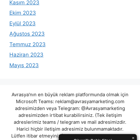
Kasım 2023
Ekim 2023
Eylül 2023
Ağustos 2023
Temmuz 2023
Haziran 2023
Mayıs 2023
Avrasya'nın en büyük reklam platformunda olmak için
Microsoft Teams:
reklam@avrasyamarketing.com
adresimizden veya Telegram: @Avrasyamarketing
adresimizden irtibat kurabilirsiniz. (Tek iletişim
adreslerimiz teams / telegram ve mail adresimizdir.
Harici hiçbir iletişim adresimiz bulunmamaktadır.
Lütfen itibar etmeyiniz.) Türkiye yasalarına göre 7258