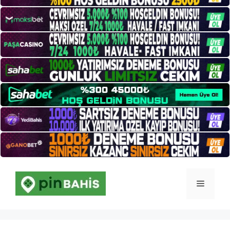
İçeriğe
atla
Menü