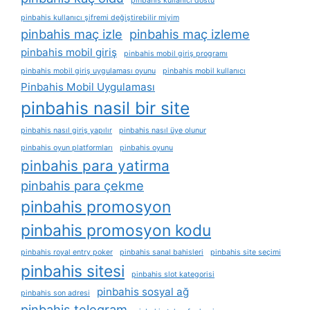
pinbahis kullanıcı dostu
pinbahis kullanıcı şifremi değiştirebilir miyim
pinbahis maç izle
pinbahis maç izleme
pinbahis mobil giriş
pinbahis mobil giriş programı
pinbahis mobil giriş uygulaması oyunu
pinbahis mobil kullanıcı
Pinbahis Mobil Uygulaması
pinbahis nasil bir site
pinbahis nasıl giriş yapılır
pinbahis nasıl üye olunur
pinbahis oyun platformları
pinbahis oyunu
pinbahis para yatirma
pinbahis para çekme
pinbahis promosyon
pinbahis promosyon kodu
pinbahis royal entry poker
pinbahis sanal bahisleri
pinbahis site seçimi
pinbahis sitesi
pinbahis slot kategorisi
pinbahis sosyal ağ
pinbahis son adresi
pinbahis telegram