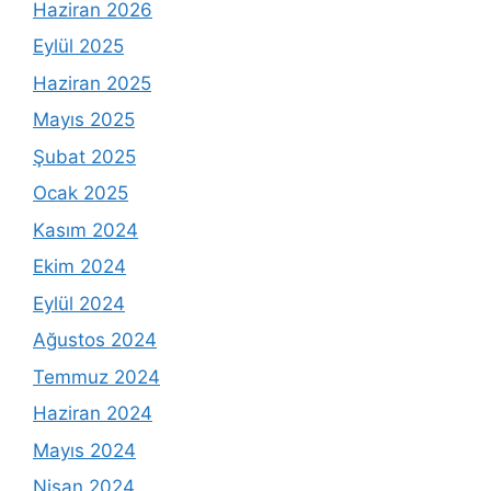
Haziran 2026
Eylül 2025
Haziran 2025
Mayıs 2025
Şubat 2025
Ocak 2025
Kasım 2024
Ekim 2024
Eylül 2024
Ağustos 2024
Temmuz 2024
Haziran 2024
Mayıs 2024
Nisan 2024