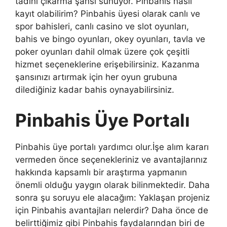
tadını çıkarma şansı sunuyor. Pinbahis nasıl
kayıt olabilirim? Pinbahis üyesi olarak canlı ve
spor bahisleri, canlı casino ve slot oyunları,
bahis ve bingo oyunları, okey oyunları, tavla ve
poker oyunları dahil olmak üzere çok çeşitli
hizmet seçeneklerine erişebilirsiniz. Kazanma
şansınızı artırmak için her oyun grubuna
dilediğiniz kadar bahis oynayabilirsiniz.
Pinbahis Üye Portalı
Pinbahis üye portalı yardımcı olur.İşe alım kararı
vermeden önce seçenekleriniz ve avantajlarınız
hakkında kapsamlı bir araştırma yapmanın
önemli olduğu yaygın olarak bilinmektedir. Daha
sonra şu soruyu ele alacağım: Yaklaşan projeniz
için Pinbahis avantajları nelerdir? Daha önce de
belirttiğimiz gibi Pinbahis faydalarından biri de