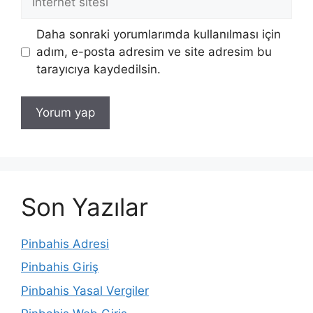
sitesi
Daha sonraki yorumlarımda kullanılması için
adım, e-posta adresim ve site adresim bu
tarayıcıya kaydedilsin.
Son Yazılar
Pinbahis Adresi
Pinbahis Giriş
Pinbahis Yasal Vergiler