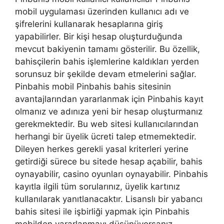
mobil uygulaması üzerinden kullanıcı adı ve
şifrelerini kullanarak hesaplarına giriş
yapabilirler. Bir kişi hesap oluşturduğunda
mevcut bakiyenin tamamı gösterilir. Bu özellik,
bahisçilerin bahis işlemlerine kaldıkları yerden
sorunsuz bir şekilde devam etmelerini sağlar.
Pinbahis mobil Pinbahis bahis sitesinin
avantajlarından yararlanmak için Pinbahis kayıt
olmanız ve adınıza yeni bir hesap oluşturmanız
gerekmektedir. Bu web sitesi kullanıcılarından
herhangi bir üyelik ücreti talep etmemektedir.
Dileyen herkes gerekli yasal kriterleri yerine
getirdiği sürece bu sitede hesap açabilir, bahis
oynayabilir, casino oyunları oynayabilir. Pinbahis
kayıtla ilgili tüm sorularınız, üyelik kartınız
kullanılarak yanıtlanacaktır. Lisanslı bir yabancı
bahis sitesi ile işbirliği yapmak için Pinbahis