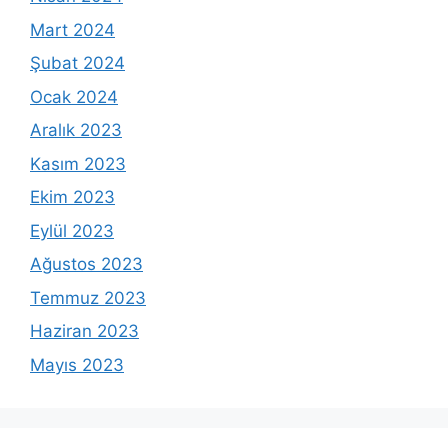
Mart 2024
Şubat 2024
Ocak 2024
Aralık 2023
Kasım 2023
Ekim 2023
Eylül 2023
Ağustos 2023
Temmuz 2023
Haziran 2023
Mayıs 2023