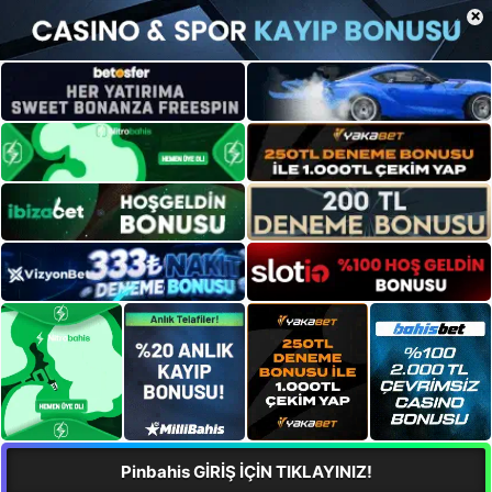
×
Pinbahis GİRİŞ İÇİN TIKLAYINIZ!