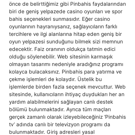
önce de belirttiğimiz gibi Pinbahis faydalarından
biri de geniş yelpazede casino oyunları ve spor
bahis seçenekleri sunmasıdır. Eğer casino
oyunlarının hayranıysanız, sağlayıcıların farklı
tercihlere ve ilgi alanlarına hitap eden geniş bir
oyun yelpazesi sunduğunu bilmek sizi memnun
edecektir. Faiz oranının oldukça tatmin edici
olduğu söylenebilir. Web sitesinin karmaşık
olmayan tasarımı nedeniyle aradığınız programı
kolayca bulacaksınız. Pinbahis para yatırma ve
çekme işlemleri de kolaydır. Üstelik bu
işlemlerde birden fazla seçenek mevcuttur. Web
sitesinde, kullanıcıların ihtiyaç duydukları her an
yardım alabilmelerini sağlayan canlı destek
bölümü bulunmaktadır. Ayrıca tüm maçları
gerçek zamanlı olarak izleyebileceğiniz ‘Pinbahis
tv’ adında canlı bir televizyon programı da
bulunmaktadır. Giriş adresleri yasal