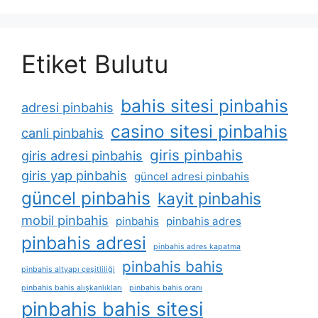
Etiket Bulutu
bahis sitesi pinbahis
adresi pinbahis
casino sitesi pinbahis
canli pinbahis
giris pinbahis
giris adresi pinbahis
giris yap pinbahis
güncel adresi pinbahis
güncel pinbahis
kayit pinbahis
mobil pinbahis
pinbahis
pinbahis adres
pinbahis adresi
pinbahis adres kapatma
pinbahis bahis
pinbahis altyapı çeşitliliği
pinbahis bahis alışkanlıkları
pinbahis bahis oranı
pinbahis bahis sitesi