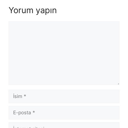
Yorum yapın
Yorum
İsim
E-
posta
İnternet