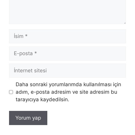
İsim
E-
posta
İnternet
sitesi
Daha sonraki yorumlarımda kullanılması için
adım, e-posta adresim ve site adresim bu
tarayıcıya kaydedilsin.