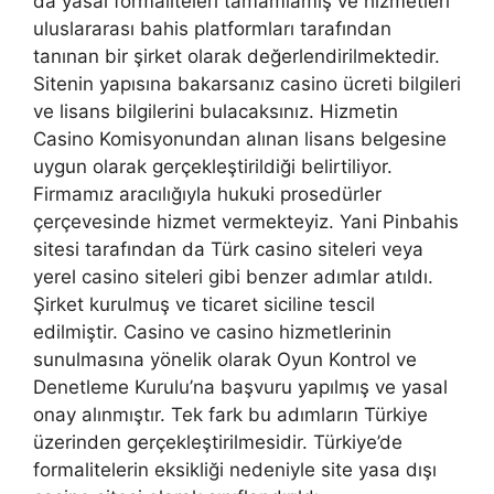
da yasal formaliteleri tamamlamış ve hizmetleri
uluslararası bahis platformları tarafından
tanınan bir şirket olarak değerlendirilmektedir.
Sitenin yapısına bakarsanız casino ücreti bilgileri
ve lisans bilgilerini bulacaksınız. Hizmetin
Casino Komisyonundan alınan lisans belgesine
uygun olarak gerçekleştirildiği belirtiliyor.
Firmamız aracılığıyla hukuki prosedürler
çerçevesinde hizmet vermekteyiz. Yani Pinbahis
sitesi tarafından da Türk casino siteleri veya
yerel casino siteleri gibi benzer adımlar atıldı.
Şirket kurulmuş ve ticaret siciline tescil
edilmiştir. Casino ve casino hizmetlerinin
sunulmasına yönelik olarak Oyun Kontrol ve
Denetleme Kurulu’na başvuru yapılmış ve yasal
onay alınmıştır. Tek fark bu adımların Türkiye
üzerinden gerçekleştirilmesidir. Türkiye’de
formalitelerin eksikliği nedeniyle site yasa dışı