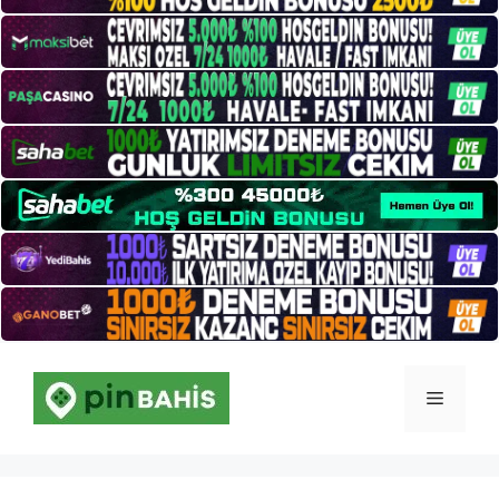
İçeriğe
atla
Menü