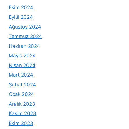
Ekim 2024
Eylül 2024
Ağustos 2024
Temmuz 2024
Haziran 2024
Mayıs 2024
Nisan 2024
Mart 2024
Şubat 2024
Ocak 2024
Aralık 2023
Kasım 2023
Ekim 2023