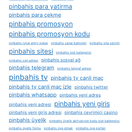
pinbahis para yatirma
pinbahis para çekme
pinbahis promosyon
pinbahis promosyon kodu
pinbahis royal entry poker
pinbahis sanal bahisleri
pinbahis site seçimi
pinbahis sitesi
pinbahis slot kategorisi
pinbahis sosyal ağ
pinbahis son adresi
pinbahis telegram
pinbahis telgraf adresi
pinbahis tv
pinbahis tv canli maç
pinbahis tv canli maç izle
pinbahis twitter
pinbahis whatsapp
pinbahis yeni adres
pinbahis yeni giris
pinbahis yeni adresi
pinbahis yeni giriş adresi
pinbahis çevrimiçi casino
pinbahis üyelik
pinbahis üyelik aktivasyon kodu slot kategorisi
pinbahis üyelik formu
pinbahis üye olmak
pinbahis üye portalı