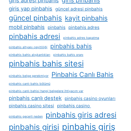
giris pinbahis
giris adresi pinbahis
giris yap pinbahis
güncel adresi pinbahis
güncel pinbahis
kayit pinbahis
mobil pinbahis
pinbahis
pinbahis adres
pinbahis adresi
pinbahis adres kapatma
pinbahis bahis
pinbahis altyapı çeşitliliği
pinbahis bahis alışkanlıkları
pinbahis bahis oranı
pinbahis bahis sitesi
Pinbahis Canlı Bahis
pinbahis belge gerekmiyor
pinbahis canlı bahis bölümü
pinbahis canlı bahisi hangi belgelere i̇htiyacım var
pinbahis canlı destek
pinbahis casino oyunları
pinbahis casino sitesi
pinbahis casino
pinbahis giris adresi
pinbahis geçerli neden
pinbahis giriş
pinbahis girisi