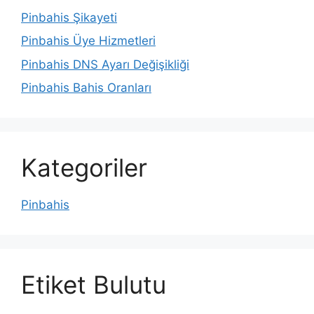
Pinbahis Şikayeti
Pinbahis Üye Hizmetleri
Pinbahis DNS Ayarı Değişikliği
Pinbahis Bahis Oranları
Kategoriler
Pinbahis
Etiket Bulutu