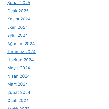
Şubat 2025
Ocak 2025
Kasım 2024
Ekim 2024
Eylül 2024
Ağustos 2024
Temmuz 2024
Haziran 2024
Mayıs 2024
Nisan 2024
Mart 2024
Şubat 2024
Ocak 2024
Aralık 2023