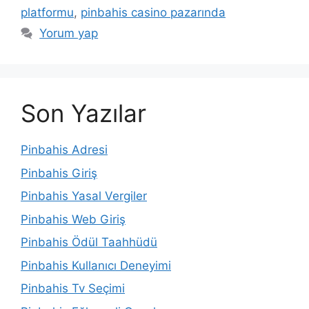
platformu
,
pinbahis casino pazarında
Yorum yap
Son Yazılar
Pinbahis Adresi
Pinbahis Giriş
Pinbahis Yasal Vergiler
Pinbahis Web Giriş
Pinbahis Ödül Taahhüdü
Pinbahis Kullanıcı Deneyimi
Pinbahis Tv Seçimi