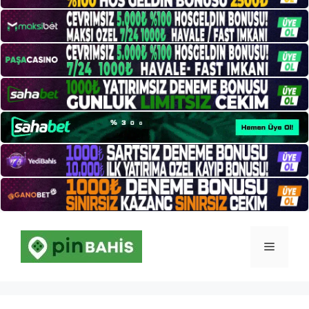
İçeriğe
atla
Menü