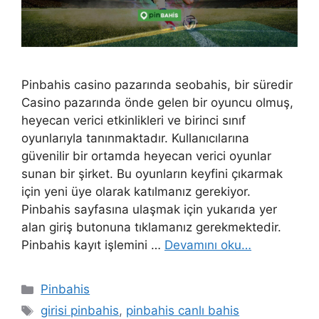
Pinbahis casino pazarında seobahis, bir süredir
Casino pazarında önde gelen bir oyuncu olmuş,
heyecan verici etkinlikleri ve birinci sınıf
oyunlarıyla tanınmaktadır. Kullanıcılarına
güvenilir bir ortamda heyecan verici oyunlar
sunan bir şirket. Bu oyunların keyfini çıkarmak
için yeni üye olarak katılmanız gerekiyor.
Pinbahis sayfasına ulaşmak için yukarıda yer
alan giriş butonuna tıklamanız gerekmektedir.
Pinbahis kayıt işlemini …
Devamını oku…
Kategoriler
Pinbahis
Etiketler
girisi pinbahis
,
pinbahis canlı bahis