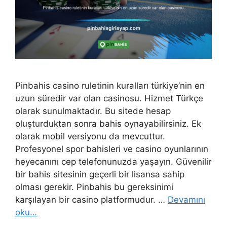
Pinbahis casino ruletinin kuralları türkiye’nin en
uzun süredir var olan casinosu. Hizmet Türkçe
olarak sunulmaktadır. Bu sitede hesap
oluşturduktan sonra bahis oynayabilirsiniz. Ek
olarak mobil versiyonu da mevcuttur.
Profesyonel spor bahisleri ve casino oyunlarının
heyecanını cep telefonunuzda yaşayın. Güvenilir
bir bahis sitesinin geçerli bir lisansa sahip
olması gerekir. Pinbahis bu gereksinimi
karşılayan bir casino platformudur. …
Devamını
oku…