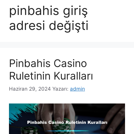
pinbahis giriş
adresi değişti
Pinbahis Casino
Ruletinin Kuralları
Haziran 29, 2024
Yazarı:
admin