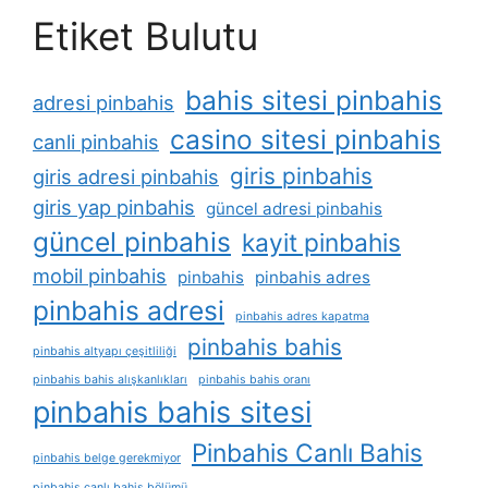
Etiket Bulutu
bahis sitesi pinbahis
adresi pinbahis
casino sitesi pinbahis
canli pinbahis
giris pinbahis
giris adresi pinbahis
giris yap pinbahis
güncel adresi pinbahis
güncel pinbahis
kayit pinbahis
mobil pinbahis
pinbahis
pinbahis adres
pinbahis adresi
pinbahis adres kapatma
pinbahis bahis
pinbahis altyapı çeşitliliği
pinbahis bahis alışkanlıkları
pinbahis bahis oranı
pinbahis bahis sitesi
Pinbahis Canlı Bahis
pinbahis belge gerekmiyor
pinbahis canlı bahis bölümü