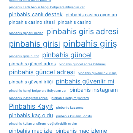
pinbahis canlı bahisi hangi belgelere i̇htiyacım var
pinbahis canlı destek
pinbahis casino oyunları
pinbahis casino sitesi
pinbahis casino
pinbahis giris adresi
pinbahis geçerli neden
pinbahis giriş
pinbahis girisi
pinbahis güncel
pinbahis giriş buton
pinbahis güncel adres
pinbahis güncel adres bildirimi
pinbahis güncel adresi
pinbahis güvenilir kuruluş
pinbahis güvenlir mi
pinbahis güvenilirliği
pinbahis instagram
pinbahis hangi belgelere i̇htiyacım var
pinbahis instagram adresi
pinbahis i̇letişim yöntemi
Pinbahis Kayıt
pinbahis kazanma
pinbahis kaç oldu
pinbahis kullanıcı dostu
pinbahis kullanıcı şifremi değiştirebilir miyim
pinbahis maç izle
pinbahis maç izleme