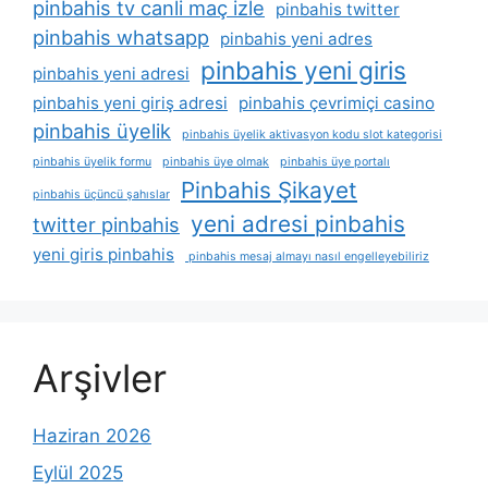
pinbahis tv canli maç izle
pinbahis twitter
pinbahis whatsapp
pinbahis yeni adres
pinbahis yeni giris
pinbahis yeni adresi
pinbahis yeni giriş adresi
pinbahis çevrimiçi casino
pinbahis üyelik
pinbahis üyelik aktivasyon kodu slot kategorisi
pinbahis üyelik formu
pinbahis üye olmak
pinbahis üye portalı
Pinbahis Şikayet
pinbahis üçüncü şahıslar
yeni adresi pinbahis
twitter pinbahis
yeni giris pinbahis
pinbahis mesaj almayı nasıl engelleyebiliriz
Arşivler
Haziran 2026
Eylül 2025