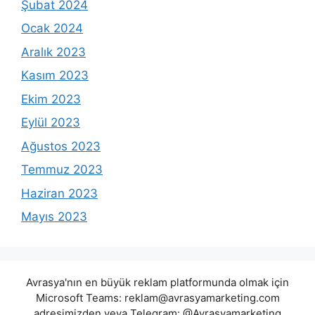
Şubat 2024
Ocak 2024
Aralık 2023
Kasım 2023
Ekim 2023
Eylül 2023
Ağustos 2023
Temmuz 2023
Haziran 2023
Mayıs 2023
Avrasya'nın en büyük reklam platformunda olmak için
Microsoft Teams:
reklam@avrasyamarketing.com
adresimizden veya Telegram: @Avrasyamarketing