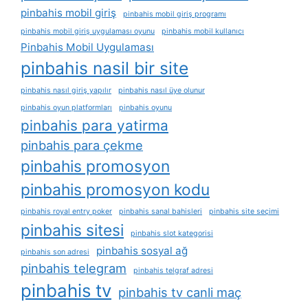
pinbahis mobil giriş
pinbahis mobil giriş programı
pinbahis mobil giriş uygulaması oyunu
pinbahis mobil kullanıcı
Pinbahis Mobil Uygulaması
pinbahis nasil bir site
pinbahis nasıl giriş yapılır
pinbahis nasıl üye olunur
pinbahis oyun platformları
pinbahis oyunu
pinbahis para yatirma
pinbahis para çekme
pinbahis promosyon
pinbahis promosyon kodu
pinbahis royal entry poker
pinbahis sanal bahisleri
pinbahis site seçimi
pinbahis sitesi
pinbahis slot kategorisi
pinbahis sosyal ağ
pinbahis son adresi
pinbahis telegram
pinbahis telgraf adresi
pinbahis tv
pinbahis tv canli maç