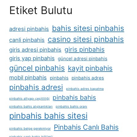
Etiket Bulutu
bahis sitesi pinbahis
adresi pinbahis
casino sitesi pinbahis
canli pinbahis
giris pinbahis
giris adresi pinbahis
giris yap pinbahis
güncel adresi pinbahis
güncel pinbahis
kayit pinbahis
mobil pinbahis
pinbahis
pinbahis adres
pinbahis adresi
pinbahis adres kapatma
pinbahis bahis
pinbahis altyapı çeşitliliği
pinbahis bahis alışkanlıkları
pinbahis bahis oranı
pinbahis bahis sitesi
Pinbahis Canlı Bahis
pinbahis belge gerekmiyor
pinbahis canlı bahis bölümü