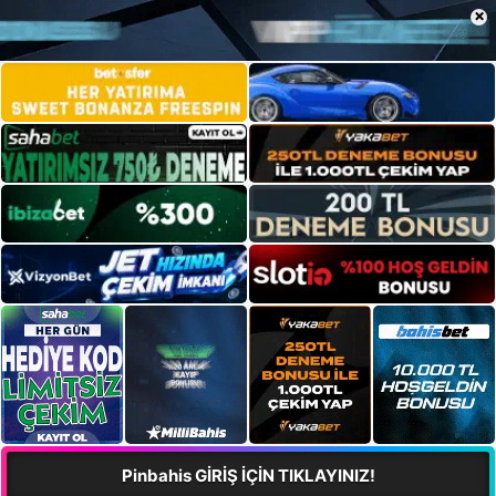
×
Pinbahis GİRİŞ İÇİN TIKLAYINIZ!