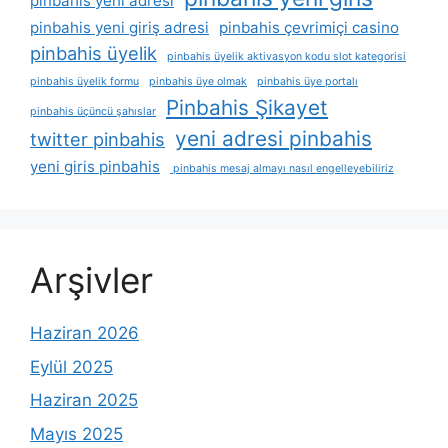
pinbahis yeni adresi
pinbahis yeni giriş adresi
pinbahis çevrimiçi casino
pinbahis üyelik
pinbahis üyelik aktivasyon kodu slot kategorisi
pinbahis üyelik formu
pinbahis üye olmak
pinbahis üye portalı
Pinbahis Şikayet
pinbahis üçüncü şahıslar
yeni adresi pinbahis
twitter pinbahis
yeni giris pinbahis
pinbahis mesaj almayı nasıl engelleyebiliriz
Arşivler
Haziran 2026
Eylül 2025
Haziran 2025
Mayıs 2025