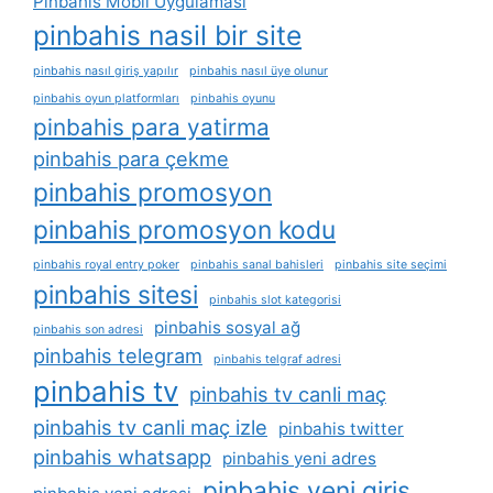
Pinbahis Mobil Uygulaması
pinbahis nasil bir site
pinbahis nasıl giriş yapılır
pinbahis nasıl üye olunur
pinbahis oyun platformları
pinbahis oyunu
pinbahis para yatirma
pinbahis para çekme
pinbahis promosyon
pinbahis promosyon kodu
pinbahis royal entry poker
pinbahis sanal bahisleri
pinbahis site seçimi
pinbahis sitesi
pinbahis slot kategorisi
pinbahis sosyal ağ
pinbahis son adresi
pinbahis telegram
pinbahis telgraf adresi
pinbahis tv
pinbahis tv canli maç
pinbahis tv canli maç izle
pinbahis twitter
pinbahis whatsapp
pinbahis yeni adres
pinbahis yeni giris