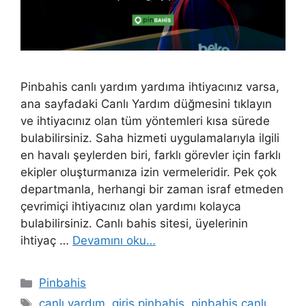
Pinbahis canlı yardım yardıma ihtiyacınız varsa,
ana sayfadaki Canlı Yardım düğmesini tıklayın
ve ihtiyacınız olan tüm yöntemleri kısa sürede
bulabilirsiniz. Saha hizmeti uygulamalarıyla ilgili
en havalı şeylerden biri, farklı görevler için farklı
ekipler oluşturmanıza izin vermeleridir. Pek çok
departmanla, herhangi bir zaman israf etmeden
çevrimiçi ihtiyacınız olan yardımı kolayca
bulabilirsiniz. Canlı bahis sitesi, üyelerinin
ihtiyaç …
Devamını oku…
Kategoriler
Pinbahis
Etiketler
canlı yardım
,
giris pinbahis
,
pinbahis canlı