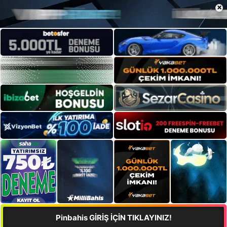
×
Pinbahis GİRİŞ İÇİN TIKLAYINIZ!