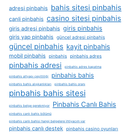
bahis sitesi pinbahis
adresi pinbahis
casino sitesi pinbahis
canli pinbahis
giris pinbahis
giris adresi pinbahis
giris yap pinbahis
güncel adresi pinbahis
güncel pinbahis
kayit pinbahis
mobil pinbahis
pinbahis
pinbahis adres
pinbahis adresi
pinbahis adres kapatma
pinbahis bahis
pinbahis altyapı çeşitliliği
pinbahis bahis alışkanlıkları
pinbahis bahis oranı
pinbahis bahis sitesi
Pinbahis Canlı Bahis
pinbahis belge gerekmiyor
pinbahis canlı bahis bölümü
pinbahis canlı bahisi hangi belgelere i̇htiyacım var
pinbahis canlı destek
pinbahis casino oyunları