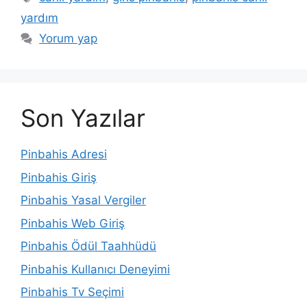
yardım
Yorum yap
Son Yazılar
Pinbahis Adresi
Pinbahis Giriş
Pinbahis Yasal Vergiler
Pinbahis Web Giriş
Pinbahis Ödül Taahhüdü
Pinbahis Kullanıcı Deneyimi
Pinbahis Tv Seçimi