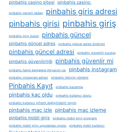
pinbahis casino sitesi
pinbahis casino
pinbahis giris adresi
pinbahis geçerli neden
pinbahis giriş
pinbahis girisi
pinbahis güncel
pinbahis giriş buton
pinbahis güncel adres
pinbahis güncel adres bildirimi
pinbahis güncel adresi
pinbahis güvenilir kuruluş
pinbahis güvenlir mi
pinbahis güvenilirliği
pinbahis instagram
pinbahis hangi belgelere i̇htiyacım var
pinbahis instagram adresi
pinbahis i̇letişim yöntemi
Pinbahis Kayıt
pinbahis kazanma
pinbahis kaç oldu
pinbahis kullanıcı dostu
pinbahis kullanıcı şifremi değiştirebilir miyim
pinbahis maç izle
pinbahis maç izleme
pinbahis mobil giriş
pinbahis mobil giriş programı
pinbahis mobil giriş uygulaması oyunu
pinbahis mobil kullanıcı