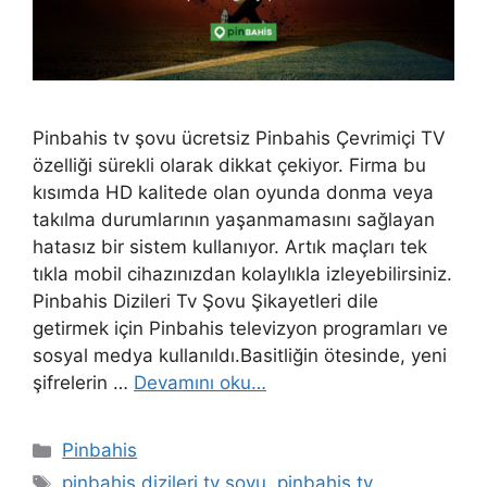
Pinbahis tv şovu ücretsiz Pinbahis Çevrimiçi TV
özelliği sürekli olarak dikkat çekiyor. Firma bu
kısımda HD kalitede olan oyunda donma veya
takılma durumlarının yaşanmamasını sağlayan
hatasız bir sistem kullanıyor. Artık maçları tek
tıkla mobil cihazınızdan kolaylıkla izleyebilirsiniz.
Pinbahis Dizileri Tv Şovu Şikayetleri dile
getirmek için Pinbahis televizyon programları ve
sosyal medya kullanıldı.Basitliğin ötesinde, yeni
şifrelerin …
Devamını oku…
Kategoriler
Pinbahis
Etiketler
pinbahis dizileri tv şovu
,
pinbahis tv
,