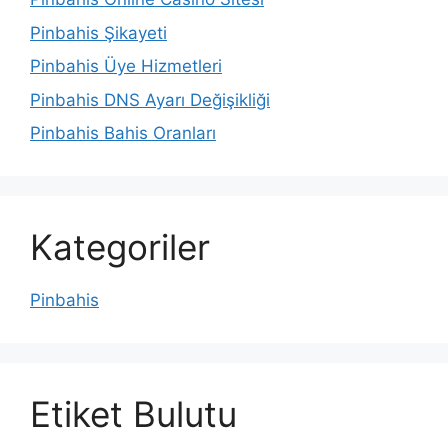
Pinbahis Şikayeti
Pinbahis Üye Hizmetleri
Pinbahis DNS Ayarı Değişikliği
Pinbahis Bahis Oranları
Kategoriler
Pinbahis
Etiket Bulutu