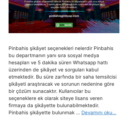
Pinbahis şikâyet seçenekleri nelerdir Pinbahis
bu departmanın yanı sıra sosyal medya
hesapları ve 5 dakika süren Whatsapp hattı
üzerinden de şikâyet ve sorguları kabul
etmektedir. Bu süre zarfında bir saha temsilcisi
şikâyeti araştıracak ve sorunun nedenine göre
bir çözüm sunacaktır. Kullanıcılar bu
seçeneklere ek olarak siteye lisans veren
firmaya da şikâyette bulunabilmektedir.
Pinbahis şikâyette bulunmak …
Devamını oku…