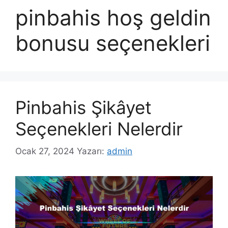
pinbahis hoş geldin
bonusu seçenekleri
Pinbahis Şikâyet
Seçenekleri Nelerdir
Ocak 27, 2024
Yazarı:
admin