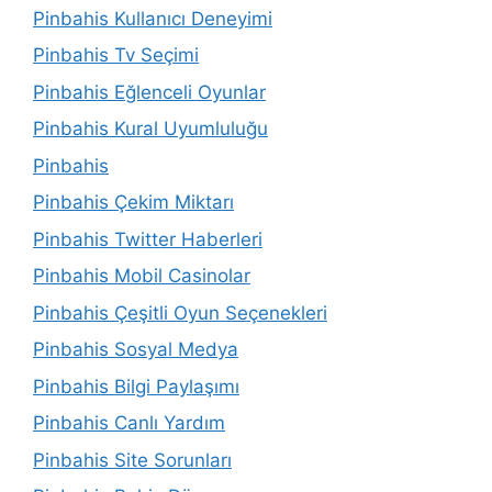
Pinbahis Kullanıcı Deneyimi
Pinbahis Tv Seçimi
Pinbahis Eğlenceli Oyunlar
Pinbahis Kural Uyumluluğu
Pinbahis
Pinbahis Çekim Miktarı
Pinbahis Twitter Haberleri
Pinbahis Mobil Casinolar
Pinbahis Çeşitli Oyun Seçenekleri
Pinbahis Sosyal Medya
Pinbahis Bilgi Paylaşımı
Pinbahis Canlı Yardım
Pinbahis Site Sorunları