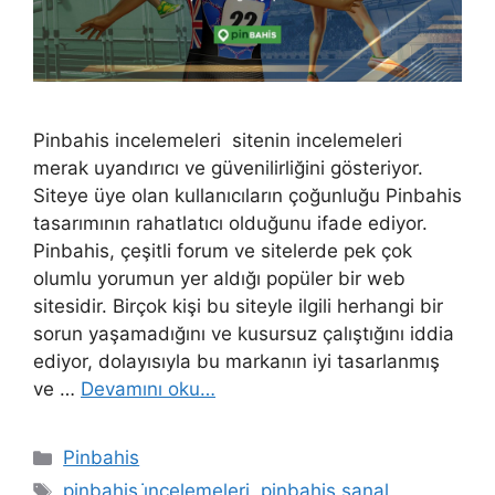
Pinbahis incelemeleri sitenin incelemeleri
merak uyandırıcı ve güvenilirliğini gösteriyor.
Siteye üye olan kullanıcıların çoğunluğu Pinbahis
tasarımının rahatlatıcı olduğunu ifade ediyor.
Pinbahis, çeşitli forum ve sitelerde pek çok
olumlu yorumun yer aldığı popüler bir web
sitesidir. Birçok kişi bu siteyle ilgili herhangi bir
sorun yaşamadığını ve kusursuz çalıştığını iddia
ediyor, dolayısıyla bu markanın iyi tasarlanmış
ve …
Devamını oku…
Kategoriler
Pinbahis
Etiketler
pinbahis i̇ncelemeleri
,
pinbahis sanal