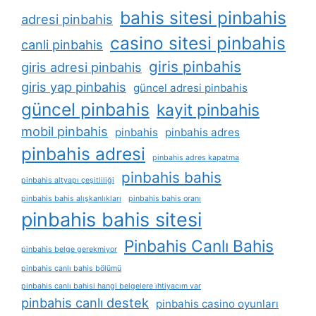
bahis sitesi pinbahis
adresi pinbahis
casino sitesi pinbahis
canli pinbahis
giris pinbahis
giris adresi pinbahis
giris yap pinbahis
güncel adresi pinbahis
güncel pinbahis
kayit pinbahis
mobil pinbahis
pinbahis
pinbahis adres
pinbahis adresi
pinbahis adres kapatma
pinbahis bahis
pinbahis altyapı çeşitliliği
pinbahis bahis alışkanlıkları
pinbahis bahis oranı
pinbahis bahis sitesi
Pinbahis Canlı Bahis
pinbahis belge gerekmiyor
pinbahis canlı bahis bölümü
pinbahis canlı bahisi hangi belgelere i̇htiyacım var
pinbahis canlı destek
pinbahis casino oyunları