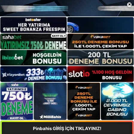
×
Pinbahis GİRİŞ İÇİN TIKLAYINIZ!