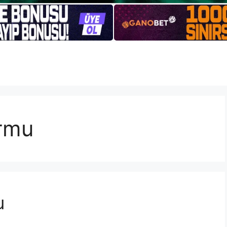
ormu
u