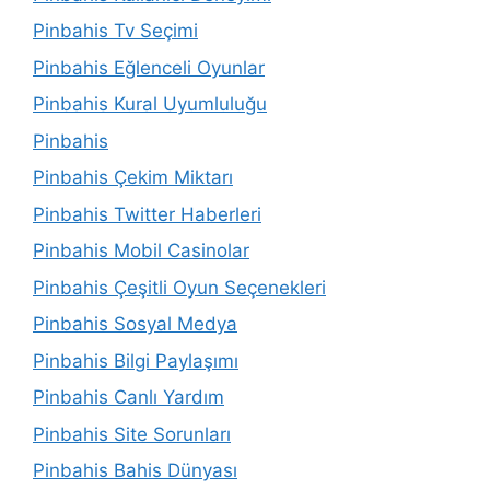
Pinbahis Tv Seçimi
Pinbahis Eğlenceli Oyunlar
Pinbahis Kural Uyumluluğu
Pinbahis
Pinbahis Çekim Miktarı
Pinbahis Twitter Haberleri
Pinbahis Mobil Casinolar
Pinbahis Çeşitli Oyun Seçenekleri
Pinbahis Sosyal Medya
Pinbahis Bilgi Paylaşımı
Pinbahis Canlı Yardım
Pinbahis Site Sorunları
Pinbahis Bahis Dünyası