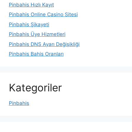
Pinbahis Hızlı Kayıt
Pinbahis Online Casino Sitesi
Pinbahis Şikayeti
Pinbahis Üye Hizmetleri
Pinbahis DNS Ayarı Değişikliği
Pinbahis Bahis Oranları
Kategoriler
Pinbahis