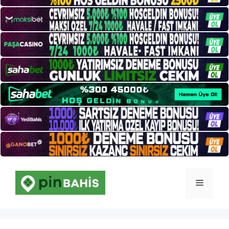
İçeriğe
atla
Menü