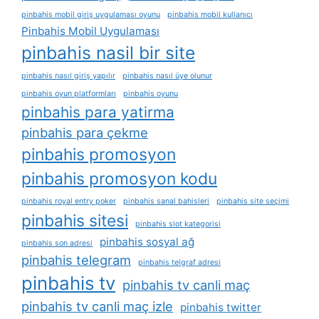
pinbahis mobil giriş uygulaması oyunu
pinbahis mobil kullanıcı
Pinbahis Mobil Uygulaması
pinbahis nasil bir site
pinbahis nasıl giriş yapılır
pinbahis nasıl üye olunur
pinbahis oyun platformları
pinbahis oyunu
pinbahis para yatirma
pinbahis para çekme
pinbahis promosyon
pinbahis promosyon kodu
pinbahis royal entry poker
pinbahis sanal bahisleri
pinbahis site seçimi
pinbahis sitesi
pinbahis slot kategorisi
pinbahis sosyal ağ
pinbahis son adresi
pinbahis telegram
pinbahis telgraf adresi
pinbahis tv
pinbahis tv canli maç
pinbahis tv canli maç izle
pinbahis twitter