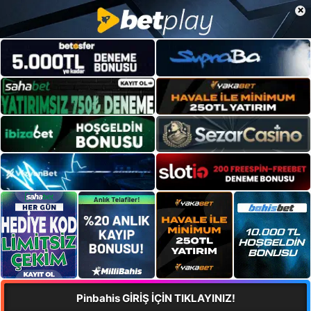
×
Pinbahis GİRİŞ İÇİN TIKLAYINIZ!