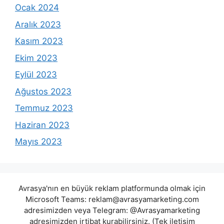
Ocak 2024
Aralık 2023
Kasım 2023
Ekim 2023
Eylül 2023
Ağustos 2023
Temmuz 2023
Haziran 2023
Mayıs 2023
Avrasya'nın en büyük reklam platformunda olmak için
Microsoft Teams:
reklam@avrasyamarketing.com
adresimizden veya Telegram: @Avrasyamarketing
adresimizden irtibat kurabilirsiniz. (Tek iletişim