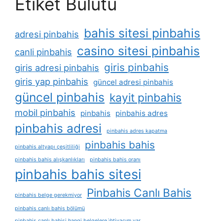
Etiket Bulutu
bahis sitesi pinbahis
adresi pinbahis
casino sitesi pinbahis
canli pinbahis
giris pinbahis
giris adresi pinbahis
giris yap pinbahis
güncel adresi pinbahis
güncel pinbahis
kayit pinbahis
mobil pinbahis
pinbahis
pinbahis adres
pinbahis adresi
pinbahis adres kapatma
pinbahis bahis
pinbahis altyapı çeşitliliği
pinbahis bahis alışkanlıkları
pinbahis bahis oranı
pinbahis bahis sitesi
Pinbahis Canlı Bahis
pinbahis belge gerekmiyor
pinbahis canlı bahis bölümü
pinbahis canlı bahisi hangi belgelere i̇htiyacım var