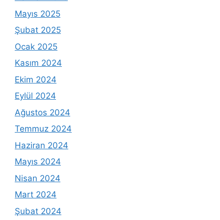
Mayıs 2025
Şubat 2025
Ocak 2025
Kasım 2024
Ekim 2024
Eylül 2024
Ağustos 2024
Temmuz 2024
Haziran 2024
Mayıs 2024
Nisan 2024
Mart 2024
Şubat 2024