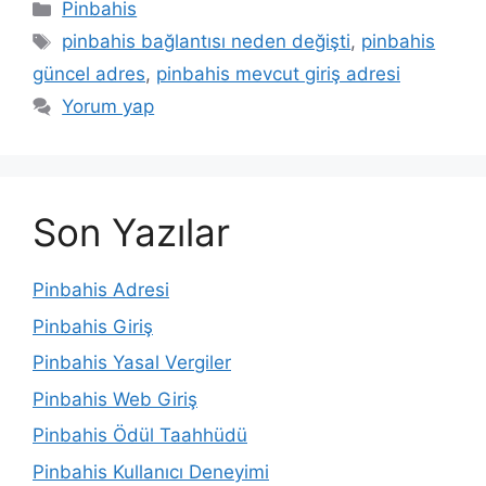
Kategoriler
Pinbahis
Etiketler
pinbahis bağlantısı neden değişti
,
pinbahis
güncel adres
,
pinbahis mevcut giriş adresi
Yorum yap
Son Yazılar
Pinbahis Adresi
Pinbahis Giriş
Pinbahis Yasal Vergiler
Pinbahis Web Giriş
Pinbahis Ödül Taahhüdü
Pinbahis Kullanıcı Deneyimi