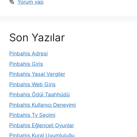
Yorum yap
Son Yazılar
Pinbahis Adresi
Pinbahis Giriş
Pinbahis Yasal Vergiler
Pinbahis Web Giriş
Pinbahis Ödül Taahhüdü
Pinbahis Kullanıcı Deneyimi
Pinbahis Tv Seçimi
Pinbahis Eğlenceli Oyunlar
Pinbahis Kural Uyumluluğu