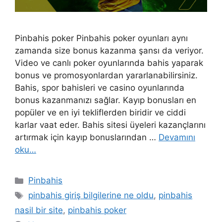
Pinbahis poker Pinbahis poker oyunları aynı
zamanda size bonus kazanma şansı da veriyor.
Video ve canlı poker oyunlarında bahis yaparak
bonus ve promosyonlardan yararlanabilirsiniz.
Bahis, spor bahisleri ve casino oyunlarında
bonus kazanmanızı sağlar. Kayıp bonusları en
popüler ve en iyi tekliflerden biridir ve ciddi
karlar vaat eder. Bahis sitesi üyeleri kazançlarını
artırmak için kayıp bonuslarından …
Devamını
oku…
Kategoriler
Pinbahis
Etiketler
pinbahis giriş bilgilerine ne oldu
,
pinbahis
nasil bir site
,
pinbahis poker