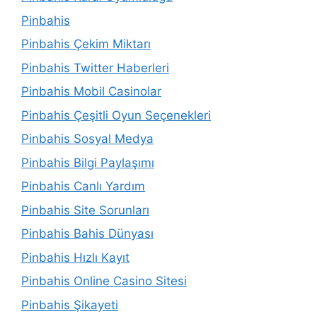
Pinbahis
Pinbahis Çekim Miktarı
Pinbahis Twitter Haberleri
Pinbahis Mobil Casinolar
Pinbahis Çeşitli Oyun Seçenekleri
Pinbahis Sosyal Medya
Pinbahis Bilgi Paylaşımı
Pinbahis Canlı Yardım
Pinbahis Site Sorunları
Pinbahis Bahis Dünyası
Pinbahis Hızlı Kayıt
Pinbahis Online Casino Sitesi
Pinbahis Şikayeti