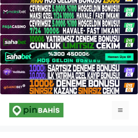
İçeriğe
atla
Menü