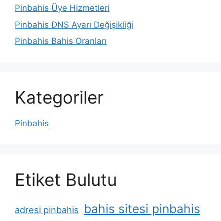
Pinbahis Üye Hizmetleri
Pinbahis DNS Ayarı Değişikliği
Pinbahis Bahis Oranları
Kategoriler
Pinbahis
Etiket Bulutu
bahis sitesi pinbahis
adresi pinbahis