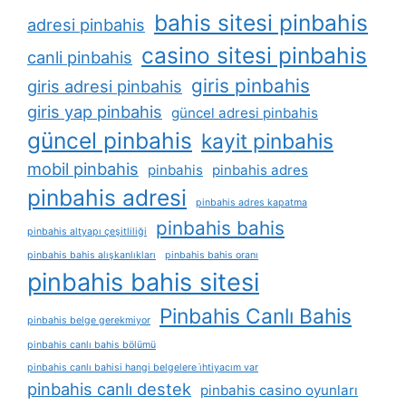
bahis sitesi pinbahis
adresi pinbahis
casino sitesi pinbahis
canli pinbahis
giris pinbahis
giris adresi pinbahis
giris yap pinbahis
güncel adresi pinbahis
güncel pinbahis
kayit pinbahis
mobil pinbahis
pinbahis
pinbahis adres
pinbahis adresi
pinbahis adres kapatma
pinbahis bahis
pinbahis altyapı çeşitliliği
pinbahis bahis alışkanlıkları
pinbahis bahis oranı
pinbahis bahis sitesi
Pinbahis Canlı Bahis
pinbahis belge gerekmiyor
pinbahis canlı bahis bölümü
pinbahis canlı bahisi hangi belgelere i̇htiyacım var
pinbahis canlı destek
pinbahis casino oyunları