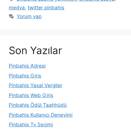
medya
,
twitter pinbahis
Yorum yap
Son Yazılar
Pinbahis Adresi
Pinbahis Giriş
Pinbahis Yasal Vergiler
Pinbahis Web Giriş
Pinbahis Ödül Taahhüdü
Pinbahis Kullanıcı Deneyimi
Pinbahis Tv Seçimi