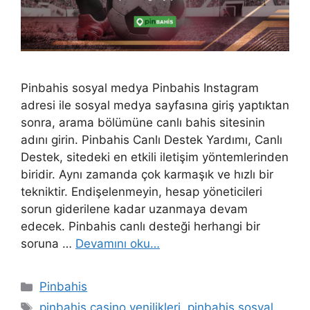
Pinbahis sosyal medya Pinbahis Instagram
adresi ile sosyal medya sayfasına giriş yaptıktan
sonra, arama bölümüne canlı bahis sitesinin
adını girin. Pinbahis Canlı Destek Yardımı, Canlı
Destek, sitedeki en etkili iletişim yöntemlerinden
biridir. Aynı zamanda çok karmaşık ve hızlı bir
tekniktir. Endişelenmeyin, hesap yöneticileri
sorun giderilene kadar uzanmaya devam
edecek. Pinbahis canlı desteği herhangi bir
soruna …
Devamını oku…
Kategoriler
Pinbahis
Etiketler
pinbahis casino yenilikleri
,
pinbahis sosyal