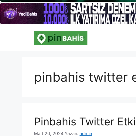
İçeriğe
atla
pinbahis twitter e
Pinbahis Twitter Etki
Mart 20, 2024
Yazarı:
admin