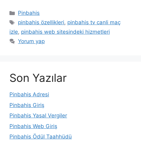
Kategoriler
Pinbahis
Etiketler
pinbahis özellikleri
,
pinbahis tv canli maç
izle
,
pinbahis web sitesindeki hizmetleri
Yorum yap
Son Yazılar
Pinbahis Adresi
Pinbahis Giriş
Pinbahis Yasal Vergiler
Pinbahis Web Giriş
Pinbahis Ödül Taahhüdü