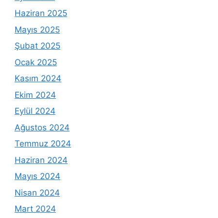
Haziran 2025
Mayıs 2025
Şubat 2025
Ocak 2025
Kasım 2024
Ekim 2024
Eylül 2024
Ağustos 2024
Temmuz 2024
Haziran 2024
Mayıs 2024
Nisan 2024
Mart 2024