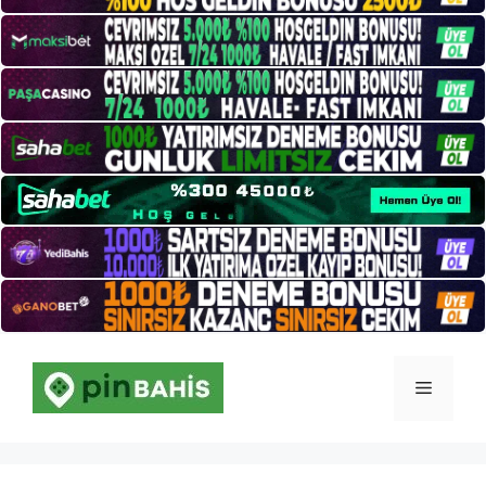
İçeriğe
atla
Menü