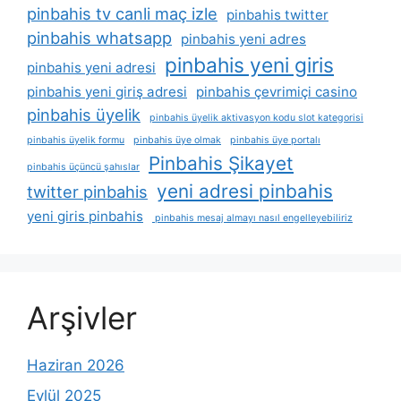
pinbahis tv canli maç izle
pinbahis twitter
pinbahis whatsapp
pinbahis yeni adres
pinbahis yeni giris
pinbahis yeni adresi
pinbahis yeni giriş adresi
pinbahis çevrimiçi casino
pinbahis üyelik
pinbahis üyelik aktivasyon kodu slot kategorisi
pinbahis üyelik formu
pinbahis üye olmak
pinbahis üye portalı
Pinbahis Şikayet
pinbahis üçüncü şahıslar
yeni adresi pinbahis
twitter pinbahis
yeni giris pinbahis
pinbahis mesaj almayı nasıl engelleyebiliriz
Arşivler
Haziran 2026
Eylül 2025