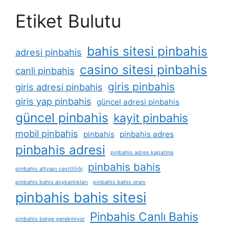
Etiket Bulutu
bahis sitesi pinbahis
adresi pinbahis
casino sitesi pinbahis
canli pinbahis
giris pinbahis
giris adresi pinbahis
giris yap pinbahis
güncel adresi pinbahis
güncel pinbahis
kayit pinbahis
mobil pinbahis
pinbahis
pinbahis adres
pinbahis adresi
pinbahis adres kapatma
pinbahis bahis
pinbahis altyapı çeşitliliği
pinbahis bahis alışkanlıkları
pinbahis bahis oranı
pinbahis bahis sitesi
Pinbahis Canlı Bahis
pinbahis belge gerekmiyor